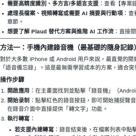
需要高精度識別、多方言/多語言支援
：查看【專業錄
處理長檔案、視頻轉寫或需要 AI 摘要與行動項
：查
章節。
想要了解 Plaud 替代方案與進階 AI 工作流
：直接
方法一：手機內建錄音機（最基礎的隨身記錄
對於大多數 iPhone 或 Android 用戶來說，最
「語音備忘錄」。這是最無需學習成本的方案，適合突
操作步驟
開啟應用
：在主畫面找到並點擊「錄音機」（Andro
開始录制
：點擊紅色的錄音按鈕，即可開始捕捉聲
在錄音介面中直接提供「轉文字」功能。
執行轉寫
：
若支援內建轉寫
：錄音結束後，在檔案列表中點