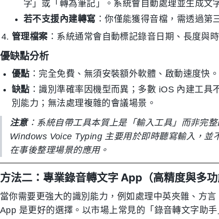
字」或「轉為筆記」。系統會自動處理並生成文
若不支援內建轉寫
：你僅能獲得音檔，需透過第
管理檔案
：系統通常會自動標記錄音日期、長度與
優缺點分析
優點
：完全免費、無須安裝額外軟體、啟動速度快
缺點
：識別準確率因機型而異；多數 iOS 內建工
別能力；無法處理複雜的會議場景。
注意
：系統自帶工具本質上是「輸入工具」而非完整的「转录解
Windows Voice Typing 主要用於即時聽
在事後整理場景的應用。
方法二：專業錄音轉文字 App（高精度與多
當你需要更強大的識別能力，例如處理中英夾雜、方言
App 是更好的選擇。以市場上常見的「錄音轉文字助