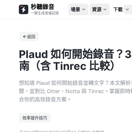
秒聽錄音
場景
資源
下載
一鍵生成會議記錄
返回
Plaud 如何開始錄音
南（含 Tinrec 比較）
想知道 Plaud 如何開始錄音並轉文字？本文解
驟，並對比 Otter、Notta 與 Tinrec。
合你的高效錄音方案。
效率提升技巧