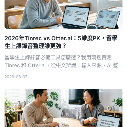
2026年Tinrec vs Otter.ai：5維度PK，留學
生上課錄音整理誰更強？
留學生上課錄音必備工具怎麼選？我用兩週實測
Tinrec 和 Otter.ai，從中文辨識、輸入來源、AI 整
理、價格彈性到跨平台體驗深度比較，直接告訴你哪
2026-08-07
款更適合課後複習與筆記整理。