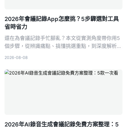
2026年會議記錄App怎麼挑？5步驟選對工具
省時省力
還在為會議記錄手忙腳亂？本文從實測角度帶你用5
個步驟，從辨識痛點、搞懂挑選重點，到深度解析首
選工具Tinrec（秒聽錄音），並比較Otter.ai、
2026-08-08
Notta、PLAUD Note等熱門選擇，幫你找到最適合
的會議記錄幫手，再也不怕漏掉關鍵決策。
2026年AI錄音生成會議記錄免費方案整理：5