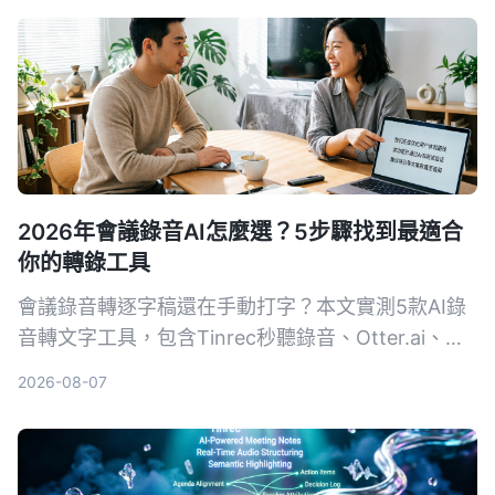
2026年會議錄音AI怎麼選？5步驟找到最適合
你的轉錄工具
會議錄音轉逐字稿還在手動打字？本文實測5款AI錄
音轉文字工具，包含Tinrec秒聽錄音、Otter.ai、
Notta、SeaMeet、Notion AI與Google免費方案，
2026-08-07
從功能、價格到適用場景一次整理，幫你選出最適合
的會議記錄幫手。