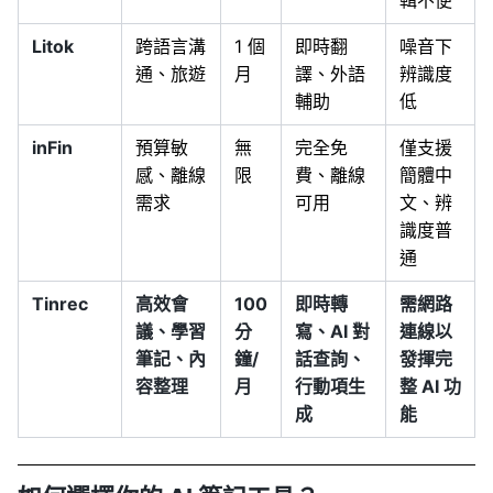
Litok
跨語言溝
1 個
即時翻
噪音下
通、旅遊
月
譯、外語
辨識度
輔助
低
inFin
預算敏
無
完全免
僅支援
感、離線
限
費、離線
簡體中
需求
可用
文、辨
識度普
通
Tinrec
高效會
100
即時轉
需網路
議、學習
分
寫、AI 對
連線以
筆記、內
鐘/
話查詢、
發揮完
容整理
月
行動項生
整 AI 功
成
能