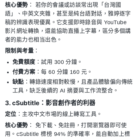
核心優勢
： 若你的會議或訪談常出現「台灣國
語」、中英文夾雜，甚至是純台語對話，雅婷逐字
稿的辨識表現優異。它支援即時錄音與 YouTube
影片網址轉換，還能協助直播上字幕，區分多個講
者的能力也相当出色。
限制與考量
：
免費額度
：試用 300 分鐘。
付費方案
：每 60 分鐘 160 元。
缺點
：轉錄速度相對較慢，且產品體驗偏向傳統
工具，缺乏後續的 AI 摘要與工作流整合。
3. cSubtitle：影音創作者的利器
定位
：主攻中文市場的線上轉寫工具。
核心優勢
： 免下載、免註冊，打開瀏覽器即可使
用。cSubtitle 標榜 94% 的準確率，能自動加上標