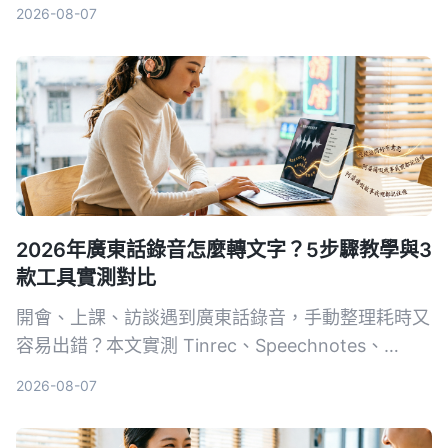
Tinrec（秒听录音）作為更強替代：無需硬件、支援
2026-08-07
粵語、AI自動整理對話，幫你慳返OT時間。
2026年廣東話錄音怎麼轉文字？5步驟教學與3
款工具實測對比
開會、上課、訪談遇到廣東話錄音，手動整理耗時又
容易出錯？本文實測 Tinrec、Speechnotes、
UniScribe 三款支援粵語的語音轉文字工具，從準確
2026-08-07
度、AI 整理功能到跨平台支援，帶你 5 步驟找到最
適合的解決方案。