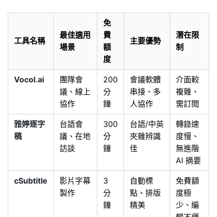
免
最佳適用
費
潛在限
工具名稱
主要優勢
場景
額
制
度
Vocol.ai
團隊會
200
會議軟體
介面較
議、線上
分
串接、多
複雜、
協作
鐘
人協作
需訂閱
雅婷逐字
台語會
300
台語/中英
轉錄速
稿
議、在地
分
夾雜辨識
度慢、
訪談
鐘
佳
無進階
AI 摘要
cSubtitle
影片字幕
3
自動標
免費額
製作
分
點、排版
度極
鐘
精美
少、編
輯不便