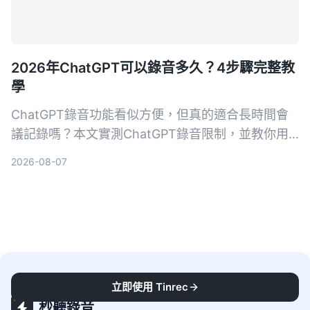
2026年ChatGPT可以錄音多久？4步驟完整教
學
ChatGPT錄音功能看似方便，但真的適合長時間會
議記錄嗎？本文實測ChatGPT錄音限制，並教你用
Tinrec秒聽錄音4步驟搞定會議、課程、訪談的錄音
2026-08-07
轉文字與AI摘要，選對工具省下80%整理時間。
立即使用 Tinrec
秒聽錄音