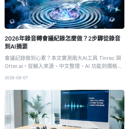
2026年錄音轉會議紀錄怎麼做？2步驟從錄音
到AI摘要
會議記錄做到心累？本文實測兩大AI工具 Tinrec 與
Otter.ai，從輸入來源、中文整理、AI 功能到價格方
案，用4個關鍵維度幫你選對工具，一鍵把錄音變成
2026-08-07
結構化會議摘要。