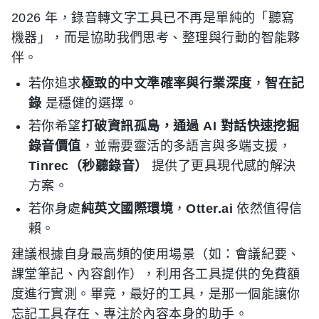
2026 年，錄音轉文字工具已不再是單純的「聽寫
機器」，而是協助我們思考、整理與行動的智能夥
伴。
若你追求
極致的中文準確率與行業深度
，
智在記
錄
是穩健的選擇。
若你希望
打破資訊孤島，通過 AI 對話快速挖掘
錄音價值
，並需要靈活的多語言與多端支援，
Tinrec（秒聽錄音）
提供了更具現代感的解決
方案。
若你身處
純英文國際環境
，
Otter.ai
依然值得信
賴。
建議根據自身最高頻的使用場景（如：會議紀要、
課堂筆記、內容創作），利用各工具提供的免費額
度進行實測。畢竟，最好的工具，是那一個能讓你
忘記工具存在、專注於內容本身的助手。