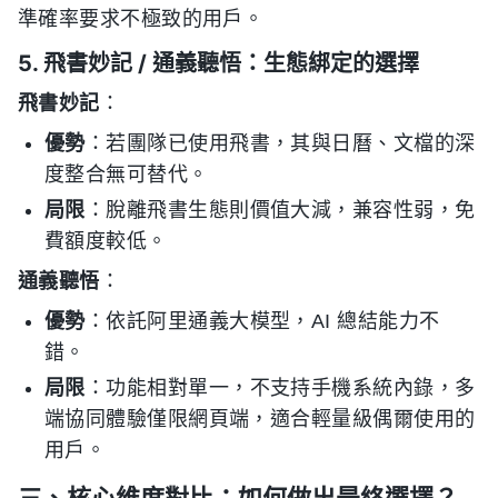
準確率要求不極致的用戶。
5. 飛書妙記 / 通義聽悟：生態綁定的選擇
飛書妙記
：
優勢
：若團隊已使用飛書，其與日曆、文檔的深
度整合無可替代。
局限
：脫離飛書生態則價值大減，兼容性弱，免
費額度較低。
通義聽悟
：
優勢
：依託阿里通義大模型，AI 總結能力不
錯。
局限
：功能相對單一，不支持手機系統內錄，多
端協同體驗僅限網頁端，適合輕量級偶爾使用的
用戶。
三、核心維度對比：如何做出最終選擇？