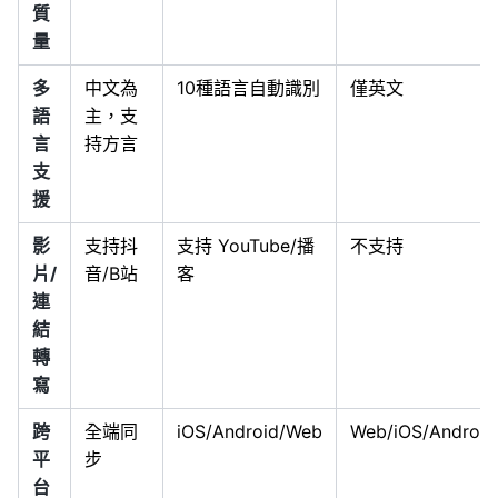
質
量
多
中文為
10種語言自動識別
僅英文
語
主，支
言
持方言
支
援
影
支持抖
支持 YouTube/播
不支持
片/
音/B站
客
連
結
轉
寫
跨
全端同
iOS/Android/Web
Web/iOS/Android
平
步
台