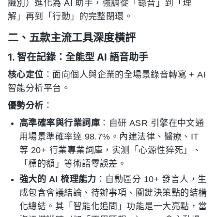
識別）進化為 AI 助手，強調從「錄音」到「理
解」再到「行動」的完整閉環。
二、五款主流工具深度橫評
1. 智在記錄：全能型 AI 語音助手
核心定位
：面向個人與企業的全場景錄音轉寫 + AI
智能分析平台。
優勢分析
：
高準確率與行業詞庫
：自研 ASR 引擎在中文通
用場景準確率達 98.7%。內建法律、醫療、IT
等 20+ 行業專業詞庫，实测「心源性猝死」、
「標的額」等術語零誤差。
強大的 AI 梳理能力
：自動區分 10+ 發言人，生
成包含會議結論、待辦事項、關鍵決策點的結構
化總結。其「智能化追問」功能是一大亮點，當