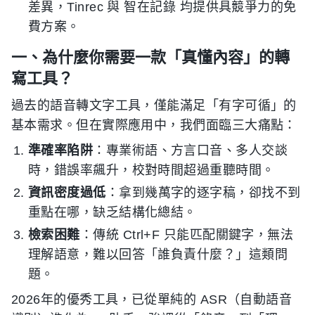
差異，Tinrec 與 智在記錄 均提供具競爭力的免
費方案。
一、為什麼你需要一款「真懂內容」的轉
寫工具？
過去的語音轉文字工具，僅能滿足「有字可循」的
基本需求。但在實際應用中，我們面臨三大痛點：
準確率陷阱
：專業術語、方言口音、多人交談
時，錯誤率飆升，校對時間超過重聽時間。
資訊密度過低
：拿到幾萬字的逐字稿，卻找不到
重點在哪，缺乏結構化總結。
檢索困難
：傳統 Ctrl+F 只能匹配關鍵字，無法
理解語意，難以回答「誰負責什麼？」這類問
題。
2026年的優秀工具，已從單純的 ASR（自動語音