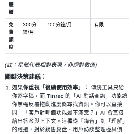
體
驗
免
300分
100分鐘/月
有限
費
鐘/月
額
度
(註：星號代表相對表現，非絕對數值)
關鍵決策建議：
如果你重視「後續使用效率」
： 傳統工具只給
你逐字稿，而
Tinrec
的「AI 對話查詢」功能讓
你無需反覆拖動進度條尋找資訊。你可以直接
問：「客戶對哪個功能最不滿意？」AI 會直接
給出答案與上下文。這種從「錄音」到「理解」
的躍遷，對於銷售复盘、用戶訪談整理極具價