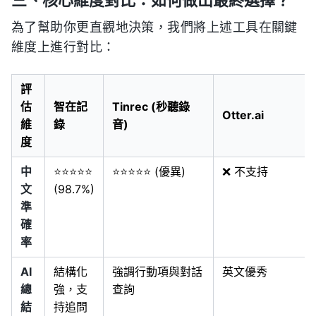
為了幫助你更直觀地決策，我們將上述工具在關鍵
維度上進行對比：
評
估
智在記
Tinrec (秒聽錄
Otter.ai
維
錄
音)
度
中
⭐⭐⭐⭐⭐
⭐⭐⭐⭐⭐ (優異)
❌ 不支持
文
(98.7%)
準
確
率
AI
結構化
強調行動項與對話
英文優秀
總
強，支
查詢
結
持追問