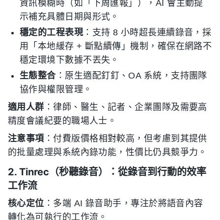
資訊模糊時（如「下周匯報」），AI 會主動提
示補充具體日期與形式。
穩定的工程表現
：支持 8 小時超長連續錄音，採
用「本地緩存 + 斷點續傳」機制，確保在網路不
穩定環境下數據不丟失。
生態整合
：原生適配釘釘、OA 系統，支持團隊
協作與權限管理。
適用人群
：律師、醫生、記者、企業團隊及需要高
精度會議紀要的職場人士。
注意事項
：付費版價格相對較高，但考慮到其提供
的批量處理與系統內錄功能，性價比仍具競爭力。
2. Tinrec（秒聽錄音）：從錄音到行動的效率
工作流
核心定位
：多端 AI 錄音助手，專注於將語音內容
轉化為可執行的工作流。