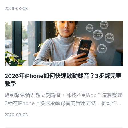
薦用Tinrec秒听录音進行後續AI整理，將錄音轉為逐
2026-08-08
字稿、摘要與待辦，適合會議、採訪與重要對話備
份。
2026年iPhone如何快速啟動錄音？3步驟完整
教學
遇到緊急情況想立刻錄音，卻找不到App？這篇整理
3種在iPhone上快速啟動錄音的實用方法，從動作按
鈕、背面輕點到捷徑桌面圖示，讓你一鍵開始錄音。
2026-08-08
同時推薦實測後最適合多數人的錄音工具Tinrec，不
只快速啟動，錄完還能自動整理摘要、待辦事項，真