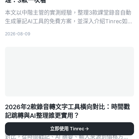
理：3款一次看
本文以中階主管的實測經驗，整理3款課堂錄音自動
生成筆記AI工具的免費方案，並深入介紹Tinrec如何
幫助你將培訓錄音、線上課程快速轉為結構化筆記，
2026-08-09
提升學習與複習效率。
2026年2款錄音轉文字工具橫向對比：時間戳
記跳轉與AI整理誰更實用？
Tinrec 秒听录音與 MyEdit 兩大語音轉文字工具深度
立即使用 Tinrec
對比，從時間戳記、AI 摘要、輸入來源到價格方