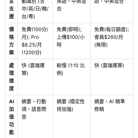
言
動識別 (含
英語、中英混
語、中英混合
支
中/英/日/韓/
合
援
台/粵)
價
免費(100分/
免費(即時);
免費(每日額度);
格
月); Pro
上傳$100/小
會員$260/月
方
$8.25/月
時
(無限)
案
(1200分)
處
快 (雲端運
較慢 (1:10 比
快 (雲端運算)
理
算)
例)
速
度
AI
摘要、行動
摘要 (穩定性
摘要、AI 精準
加
項、語意問
待加強)
修稿
值
答
功
能