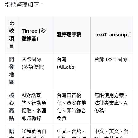
指標整理如下：
比
較
Tinrec (秒
雅婷逐字稿
LexiTranscript
項
聽錄音)
目
開
國際團隊
台灣
台灣 (本土團隊)
發
(多語優化)
(AILabs)
地
區
核
AI對話查
台灣口音優
無限使用方案、
心
詢、行動項
化、資安在地
法律專業庫、AI
亮
提取、多語
化、即時錄音
修稿
點
即時轉錄
免費
語
10種語言自
中文、台語、
中文、英文、台