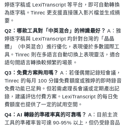
婷逐字稿或 LexiTranscript 等平台，即可自動轉換
為逐字稿。Tinrec 更支援直接匯入影片檔並生成摘
要。
Q2：哪款工具對「中英混合」的辨識最好？
A：雅
婷逐字稿與 LexiTranscript 均針對台灣的「晶晶
體」（中英混合）進行優化，表現優於多數國際工
具。Tinrec 則在多語言自動切換上表現靈活，適合
語句間語言轉換較頻繁的場景。
Q3：免費方案夠用嗎？
A：若僅偶爾記錄短會議，
Tinrec 的每月 100 分鐘免費額度或雅婷的即時錄音
免費功能已足夠。但若需處理長會議或定期產出記
錄，建議評估付費方案。LexiTranscript 的每日免
費額度也提供了一定的試用空間。
Q4：AI 轉錄的準確率真的可靠嗎？
A：目前主流
工具的準確率皆可達 90-95% 以上，但仍受錄音品