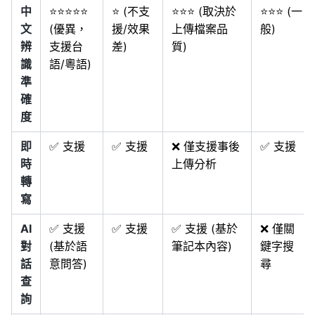
中
⭐⭐⭐⭐⭐
⭐ (不支
⭐⭐⭐ (取決於
⭐⭐⭐ (一
文
(優異，
援/效果
上傳檔案品
般)
辨
支援台
差)
質)
識
語/粵語)
準
確
度
即
✅ 支援
✅ 支援
❌ 僅支援事後
✅ 支援
時
上傳分析
轉
寫
AI
✅ 支援
✅ 支援
✅ 支援 (基於
❌ 僅關
對
(基於語
筆記本內容)
鍵字搜
話
意問答)
尋
查
詢