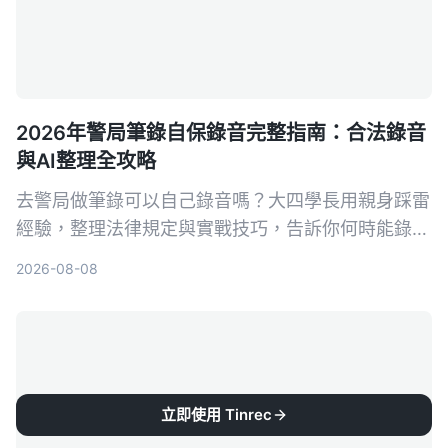
2026年警局筆錄自保錄音完整指南：合法錄音
與AI整理全攻略
去警局做筆錄可以自己錄音嗎？大四學長用親身踩雷
經驗，整理法律規定與實戰技巧，告訴你何時能錄、
怎麼錄才合法，以及如何靠 Tinrec 自動轉文字、抓
2026-08-08
重點，不再怕筆錄出錯。
立即使用 Tinrec