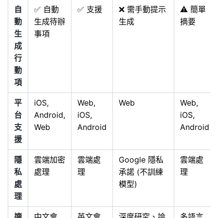
自
✅ 自動
✅ 支援
❌ 需手動提示
⚠️ 簡單
動
生成待辦
生成
摘要
生
事項
成
行
動
項
平
iOS,
Web,
Web
Web,
台
Android,
iOS,
iOS,
支
Web
Android
Android
援
隱
雲端加密
雲端處
Google 隱私
雲端處
私
處理
理
承諾 (不訓練
理
處
模型)
理
適
中文會
英文會
深度研究、論
多語言