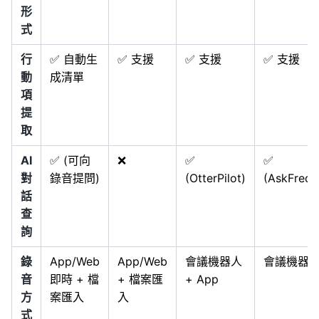
形
式
行
✅ 自動生
✅ 支援
✅ 支援
✅ 支援
動
成清單
項
提
取
AI
✅ (可向
❌
✅
✅
對
錄音提問)
(OtterPilot)
(AskFred)
話
查
詢
錄
App/Web
App/Web
會議機器人
會議機器
音
即時 + 檔
+ 檔案匯
+ App
方
案匯入
入
式