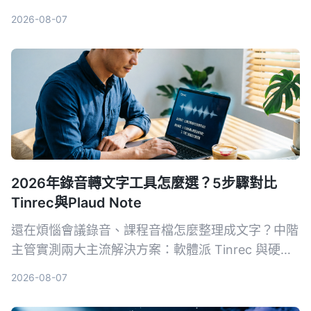
手，幫你將網頁音檔輕鬆儲存成MP3，仲可以用AI轉
2026-08-07
文字、做摘要，打工仔必睇。
2026年錄音轉文字工具怎麼選？5步驟對比
Tinrec與Plaud Note
還在煩惱會議錄音、課程音檔怎麼整理成文字？中階
主管實測兩大主流解決方案：軟體派 Tinrec 與硬體
派 Plaud Note，從輸入來源、準確率、AI 功能、跨
2026-08-07
平台到成本，5 個關鍵維度一次比對，幫你挑出最適
合職場需求的 AI 錄音轉文字工具。