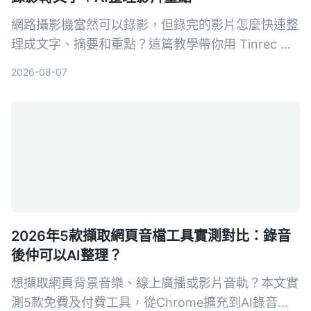
網路攝影機當然可以錄影，但錄完的影片怎麼快速整
理成文字、摘要和重點？這篇教學帶你用 Tinrec 把
錄影畫面變成可搜尋、可整理的知識資料，內含完整
2026-08-07
步驟與常見問答。
2026年5款擷取網頁音檔工具實測對比：錄音
後仲可以AI整理？
想擷取網頁背景音樂、線上廣播或影片音軌？本文實
測5款免費及付費工具，從Chrome擴充到AI錄音助