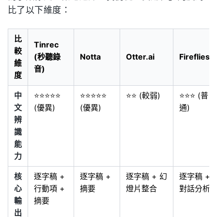
比了以下維度：
比
Tinrec
較
(秒聽錄
Notta
Otter.ai
Fireflies.a
維
音)
度
中
⭐⭐⭐⭐⭐
⭐⭐⭐⭐⭐
⭐⭐ (較弱)
⭐⭐⭐ (普
文
(優異)
(優異)
通)
辨
識
能
力
核
逐字稿 +
逐字稿 +
逐字稿 + 幻
逐字稿 +
心
行動項 +
摘要
燈片整合
對話分析
輸
摘要
出