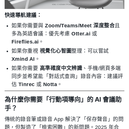
快速導航建議：
如果你需要與
Zoom/Teams/Meet 深度整合
且
多為英語會議：優先考慮
Otter.ai
或
Fireflies.ai
。
如果你重視
視覺化心智圖
整理：可以嘗試
Xmind AI
。
如果你需要
高準確度中文辨識
、手機/網頁多端
同步並希望能「對話式查詢」錄音內容：建議評
估
Tinrec
或
Notta
。
為什麼你需要「行動項導向」的 AI 會議助
手？
傳統的錄音筆或錄音 App 解決了「保存聲音」的問
題，但製造了「檢索困難」的新問題。2025 年合