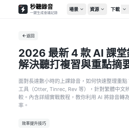
秒聽錄音
場景
資源
下載
一鍵生成會議記錄
返回
2026 最新 4 款 AI
解決聽打複習與重點摘
面對長達數小時的上課錄音，如何快速整理重點？本文評
工具（Otter, Tinrec, Rev 等），針對
較。內含詳細實戰教程，教你利用 AI 將錄音
率。
效率提升技巧