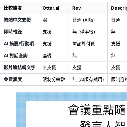
比較維度
Otter.ai
Rev
Descri
繁體中文支援
弱
普通 (AI版)
普通
即時轉錄
支援
無 (僅事後)
無
AI 摘要/行動項
支援
需額外付費
支援
AI 對話查詢
基礎
無
無
影片連結轉文字
不支援
支援
支援
免費額度
限制分鐘數
無 (AI版有試用)
限制分