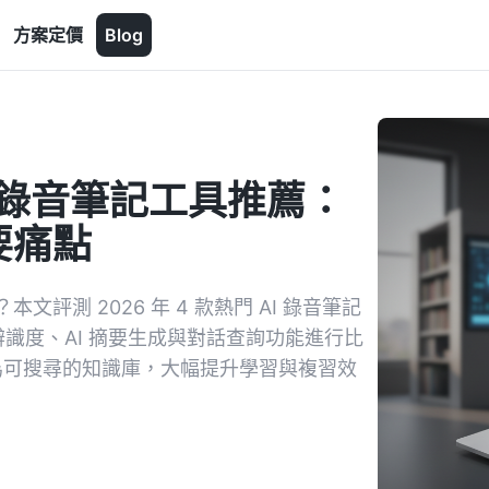
方案定價
Blog
 課堂錄音筆記工具推薦：
要痛點
測 2026 年 4 款熱門 AI 錄音筆記
繁體中文辨識度、AI 摘要生成與對話查詢功能進行比
轉為可搜尋的知識庫，大幅提升學習與複習效