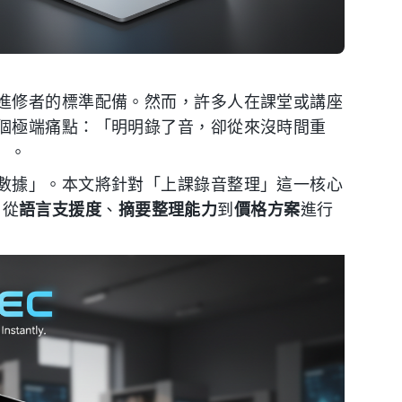
進修者的標準配備。然而，許多人在課堂或講座
個極端痛點：「明明錄了音，卻從來沒時間重
」。
數據」。本文將針對「上課錄音整理」這一核心
，從
語言支援度
、
摘要整理能力
到
價格方案
進行