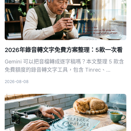
2026年錄音轉文字免費方案整理：5款一次看
Gemini 可以把音檔轉成逐字稿嗎？本文整理 5 款含
免費額度的錄音轉文字工具，包含 Tinrec、
Gemini、NotebookLM、Otter.ai、Notta，從即時
2026-08-08
轉寫、AI 摘要到完整逐字稿匯出，幫你找到最適合
的解決方案。