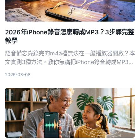
2026年iPhone錄音怎麼轉成MP3？3步驟完整
教學
語音備忘錄錄完的m4a檔無法在一般播放器開啟？本
文實測3種方法，教你無痛把iPhone錄音轉成MP3，
包含免安裝網頁版、便利App和Mac內建工具，並附
2026-08-08
上挑選關鍵與常見地雷，讓錄音檔不再卡格式。