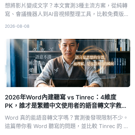
想將影片變成文字？本文實測3種主流方案，從純轉
寫、會議機器人到AI音視頻整理工具，比較免費版功
能與限制，並以Tinrec為例，教你如何快速把影片轉
2026-08-08
成可編輯、可查詢的文字稿。
2026年Word內建聽寫 vs Tinrec：4維度
PK，誰才是繁體中文使用者的語音轉文字救
星？
Word 真的能語音轉文字嗎？實測後發現限制不少。
這篇帶你看 Word 聽寫的問題，並比較 Tinrec 的 AI
整理能力，看完就知道該選哪一個。