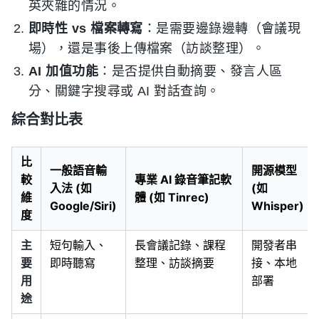
英夾雜的情況。
即時性 vs 檔案轉寫
：是需要邊錄邊轉（會議現
場），還是事後上傳檔案（訪談整理）。
AI 加值功能
：是否提供自動摘要、發言人區
分、關鍵字搜尋或 AI 對話查詢。
綜合對比表
比
一般語音輸
開源模型
較
專業 AI 錄音筆記軟
入法 (如
(如
維
體 (如 Tinrec)
Google/Siri)
Whisper)
度
主
短句輸入、
長會議記錄、課程
開發者串
要
即時聽寫
整理、訪談摘要
接、本地
用
部署
途