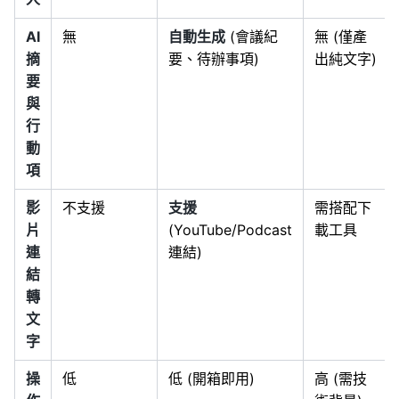
AI
無
自動生成
(會議紀
無 (僅產
摘
要、待辦事項)
出純文字)
要
與
行
動
項
影
不支援
支援
需搭配下
片
(YouTube/Podcast
載工具
連
連結)
結
轉
文
字
操
低
低 (開箱即用)
高 (需技