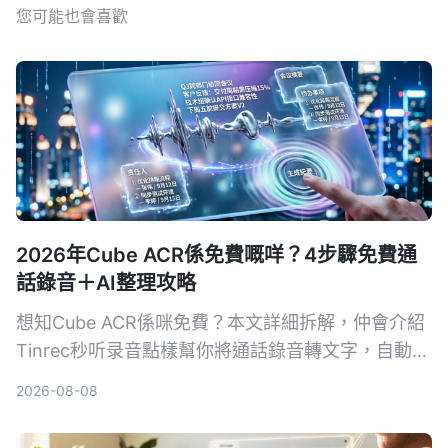
您可能也會喜歡
2026年Cube ACR係免費嘅咩？4步驟免費通
話錄音＋AI整理攻略
想知Cube ACR係咪免費？本文詳細拆解，仲會介紹
Tinrec秒听录音點樣幫你將通話錄音轉文字，自動出
摘要同待辦，等你唔使再OT聽返錄音。
2026-08-08