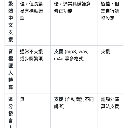
繁
佳，但長篇
優，通常具備語意
極佳，但
體
易有標點錯
修正功能
需自行調
中
誤
整設定
文
支
援
音
通常不支援
支援
(mp3, wav,
支援
檔
或步驟繁瑣
m4a 等多格式)
匯
入
轉
寫
區
無
支援
(自動識別不同
需額外演
分
講者)
算法支援
發
言
人