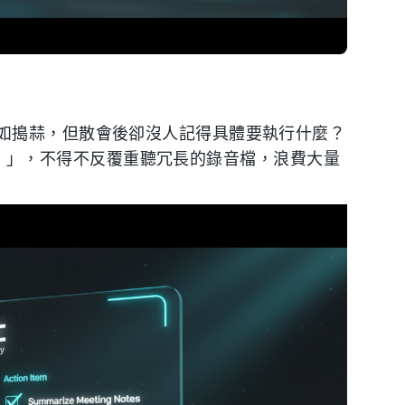
如搗蒜，但散會後卻沒人記得具體要執行什麼？
ems）」，不得不反覆重聽冗長的錄音檔，浪費大量