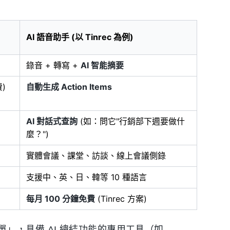
AI 語音助手 (以 Tinrec 為例)
錄音 + 轉寫 +
AI 智能摘要
)
自動生成 Action Items
AI 對話式查詢
(如：問它"行銷部下週要做什
麼？")
實體會議、課堂、訪談、線上會議側錄
支援中、英、日、韓等 10 種語言
每月 100 分鐘免費
(Tinrec 方案)
」，具備 AI 總結功能的專用工具（如