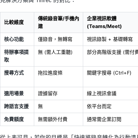
見解決方案與 Tinrec 的對比：
傳統錄音筆/手機內
企業視訊軟體
比較維度
建
(Teams/Meet)
核心功能
僅錄音，無轉寫
視訊錄製 + 基礎轉寫
待辦事項提
無 (需人工重聽)
部分高階版支援 (需付費
取
搜尋方式
拖拉進度條
關鍵字搜尋 (Ctrl+F)
適用場景
證據留存
線上視訊會議
跨語言支援
無
依平台而定
免費額度
無需額外付費
通常需企業訂閱
從上表可見，若你的目標是「快速將錄音轉化為行動清單