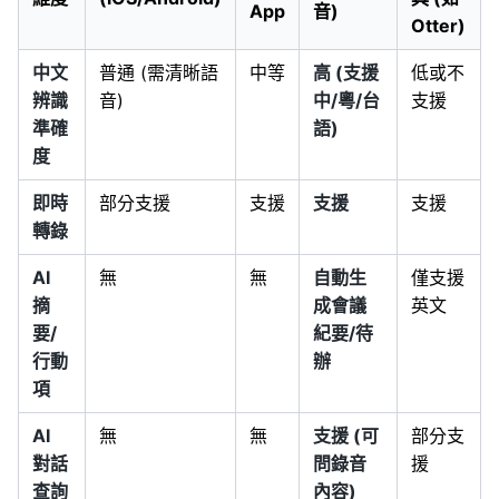
App
音)
Otter)
中文
普通 (需清晰語
中等
高 (支援
低或不
辨識
音)
中/粵/台
支援
準確
語)
度
即時
部分支援
支援
支援
支援
轉錄
AI
無
無
自動生
僅支援
摘
成會議
英文
要/
紀要/待
行動
辦
項
AI
無
無
支援 (可
部分支
對話
問錄音
援
查詢
內容)