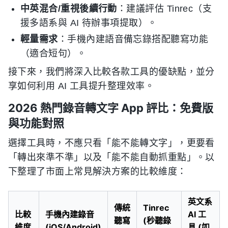
中英混合/重視後續行動
：建議評估 Tinrec（支
援多語系與 AI 待辦事項提取）。
輕量需求
：手機內建語音備忘錄搭配聽寫功能
（適合短句）。
接下來，我們將深入比較各款工具的優缺點，並分
享如何利用 AI 工具提升整理效率。
2026 熱門錄音轉文字 App 評比：免費版
與功能對照
選擇工具時，不應只看「能不能轉文字」，更要看
「轉出來準不準」以及「能不能自動抓重點」。以
下整理了市面上常見解決方案的比較維度：
英文系
傳統
Tinrec
比較
手機內建錄音
AI 工
聽寫
(秒聽錄
維度
(iOS/Android)
具 (如