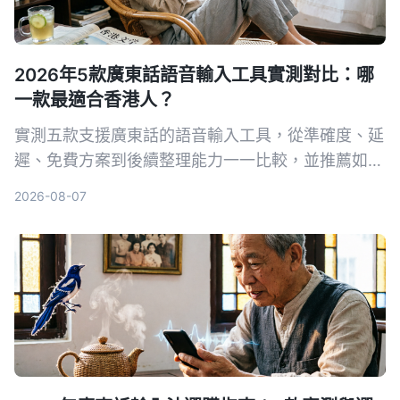
2026年5款廣東話語音輸入工具實測對比：哪
一款最適合香港人？
實測五款支援廣東話的語音輸入工具，從準確度、延
遲、免費方案到後續整理能力一一比較，並推薦如何
搭配 Tinrec 秒聽錄音，將粵語錄音變成可編輯、可
2026-08-07
搜尋的筆記與待辦事項。