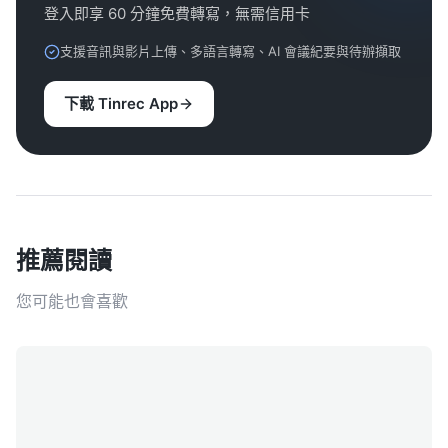
登入即享 60 分鐘免費轉寫，無需信用卡
支援音訊與影片上傳、多語言轉寫、AI 會議紀要與待辦擷取
下載 Tinrec App
推薦閱讀
您可能也會喜歡