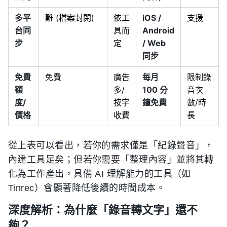
多平
難 (檔案封閉)
依工
iOS /
支援
台同
具而
Android
步
定
/ Web
同步
免費
免費
廣告
每月
限制錄
額
多/
100 分
音次
度/
按字
鐘免費
數/時
價格
收費
長
從上表可以看出，若你的需求僅是「紀錄聲音」，
內建工具足矣；但若你需要「整理內容」並將其轉
化為工作產出，具備 AI 理解能力的工具（如
Tinrec）會顯著降低後續的時間成本。
深度解析：為什麼「錄音轉文字」還不
夠？