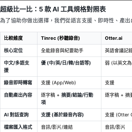
超級比一比：5 款 AI 工具規格對照表
為了協助你做出選擇，我們從語言支援、即時性、產出
比較維度
Tinrec (秒聽錄音)
Otter.ai
核心定位
全能錄音與紀要助手
英語會議記
中文/多語支
優 (中/英/日/韓/台語等)
弱 (以英文為
援
錄音即時轉寫
支援 (App/Web)
支援
自動產出內容
逐字稿 +
摘要/結論/行動
逐字稿 + 摘
項
AI 對話查詢
支援 (基於錄音內容)
支援 (Otter 
檔案匯入格式
音訊/影片/連結
音訊/影片