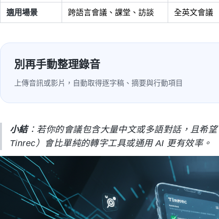
適用場景
跨語言會議、課堂、訪談
全英文會議
別再手動整理錄音
上傳音訊或影片，自動取得逐字稿、摘要與行動項目
小結
：若你的會議包含大量中文或多語對話，且希望
Tinrec）會比單純的轉字工具或通用 AI 更有效率。