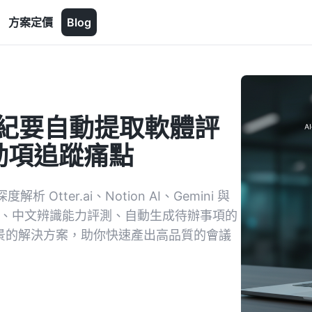
方案定價
Blog
 會議紀要自動提取軟體評
動項追蹤痛點
ter.ai、Notion AI、Gemini 與
較表、中文辨識能力評測、自動生成待辦事項的
議場景的解決方案，助你快速產出高品質的會議