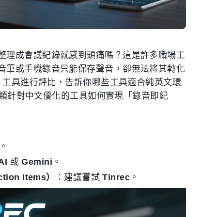
整理成會議紀錄就感到頭痛嗎？這是許多職場工
音筆或手機錄音只能保存聲音，卻無法將其轉化
I 工具進行評比，告訴你哪些工具適合純英文環
）這類針對中文優化的工具如何實現「錄音即紀
。
AI
或
Gemini
。
n Items）
：建議嘗試
Tinrec
。