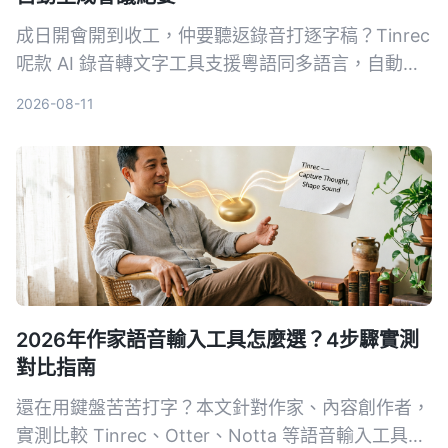
成日開會開到收工，仲要聽返錄音打逐字稿？Tinrec
呢款 AI 錄音轉文字工具支援粵語同多語言，自動生
成會議紀要、待辦事項，仲可以錄完直接用 AI 問重
2026-08-11
點。實測轉寫準確度同搜尋功能超實用，同場加映其
他工具對比同避坑指南，睇完即刻識揀。
2026年作家語音輸入工具怎麼選？4步驟實測
對比指南
還在用鍵盤苦苦打字？本文針對作家、內容創作者，
實測比較 Tinrec、Otter、Notta 等語音輸入工具，