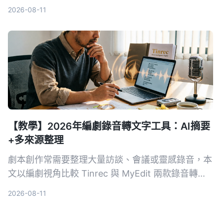
錄音轉文字、摘要準確度、跨平台等維度的表現，幫
2026-08-11
助研究人員和學生選擇最合適的會議記錄方案。
【教學】2026年編劇錄音轉文字工具：AI摘要
+多來源整理
劇本創作常需要整理大量訪談、會議或靈感錄音，本
文以編劇視角比較 Tinrec 與 MyEdit 兩款錄音轉文
字工具，從輸入來源、AI 功能、中文準確率到價
2026-08-11
格，分析哪一款更能幫你快速將音檔變成可用的劇本
素材。