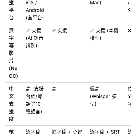
援
iOS /
Mac)
/ S
平
Android
外
台
(全平台)
無
✅ 支援
✅ 支援
✅ 支援 (本機
❌ 
字
(AI 語音
模型)
幕
識別)
影
片
(No
CC)
中
高 (支援
高
極高
依
文
台語/粵
(Whisper 模
Yo
支
語等10
型)
字
援
種語言)
度
核
逐字稿
逐字稿 + 心智
逐字稿 + SRT
逐字