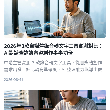
2026年3款自媒體錄音轉文字工具實測對比：
AI對話查詢讓內容創作事半功倍
中階主管實測 3 款錄音轉文字工具，從自媒體創作
需求出發，評比轉寫準確度、AI 整理能力與導出便
利性，Tinrec 秒听录音的 AI 對話查詢與網路影片轉
2026-08-11
寫最實用，讓內容產出更有效率。