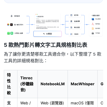
5 款熱門影片轉文字工具規格對比表
為了讓你更清楚哪款工具適合你，以下整理了 5 款
工具的詳細規格對比：
特
Tinrec
性
(秒聽錄
NotebookLM
MacWhisper
Gla
比
音)
較
支
Web /
Web (瀏覽器)
macOS (僅限
Ch