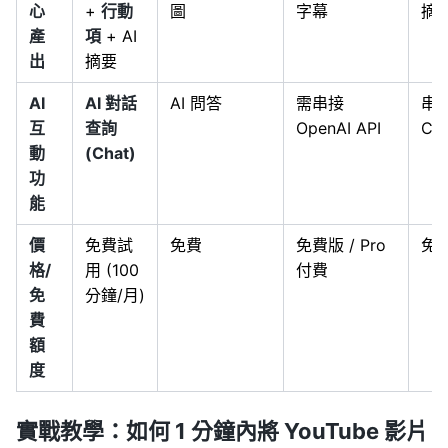
心
+
行動
圖
字幕
摘
產
項
+ AI
出
摘要
AI
AI 對話
AI 問答
需串接
串
互
查詢
OpenAI API
Ch
動
(Chat)
功
能
價
免費試
免費
免費版 / Pro
免
格/
用 (100
付費
免
分鐘/月)
費
額
度
實戰教學：如何 1 分鐘內將 YouTube 影片