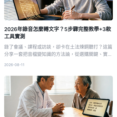
2026年錄音怎麼轉文字？5步驟完整教學+3款
工具實測
錄了會議、課程或訪談，卻卡在土法煉鋼聽打？這篇
分享一套把音檔變知識的方法論，從選購關鍵、實測
首選工具Tinrec，到競品速覽和避坑指南，幫助你真
2026-08-11
正把錄音變成可搜可用可追問的資料庫。