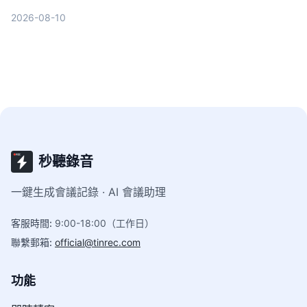
字稿、cSubtitle 和 MyEdit，從轉寫品質、AI 功
2026-08-10
能、價格到適合場景一次比較，幫助你找到最適合的
選擇。
秒聽錄音
一鍵生成會議記錄 · AI 會議助理
客服時間
:
9:00-18:00（工作日）
聯繫郵箱
:
official@tinrec.com
功能