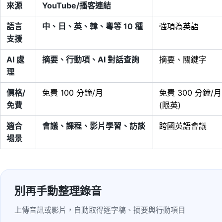
來源
YouTube/播客連結
語言
中、日、英、韓、粵等 10 種
強項為英語
支援
AI 處
摘要、行動項、AI 對話查詢
摘要、關鍵字
理
價格/
免費 100 分鐘/月
免費 300 分鐘/月
免費
(限英)
適合
會議、課程、影片學習、訪談
跨國英語會議
場景
別再手動整理錄音
上傳音訊或影片，自動取得逐字稿、摘要與行動項目