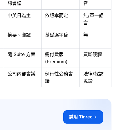
訊會議
音
中英日為主
依版本而定
無/單一語
言
摘要、翻譯
基礎逐字稿
無
隨 Suite 方案
需付費版
買斷硬體
(Premium)
公司內部會議
例行性公務會
法律/採訪
議
蒐證
試用 Tinrec