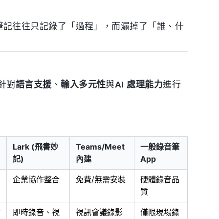
。傳統筆記往往只記錄了「過程」，而漏掉了「誰、什
，針對
語言支援
、
輸入多元性
與
AI 處理能力
進行
Lark (飛書妙
Teams/Meet
一般錄音筆
記)
內建
App
企業協作整合
免費/無需安裝
硬體錄音品
質
檔
即時錄音、視
視訊會議錄影
僅限現場錄