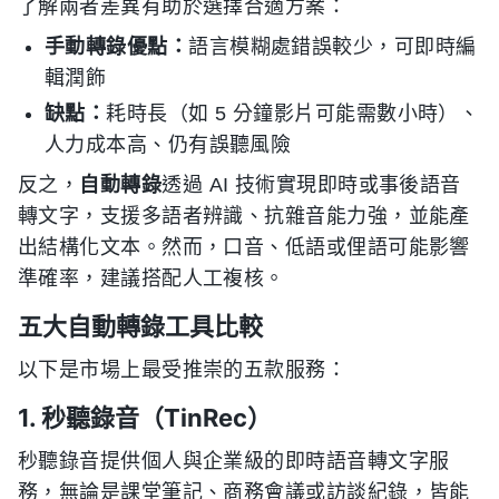
了解兩者差異有助於選擇合適方案：
手動轉錄優點：
語言模糊處錯誤較少，可即時編
輯潤飾
缺點：
耗時長（如 5 分鐘影片可能需數小時）、
人力成本高、仍有誤聽風險
反之，
自動轉錄
透過 AI 技術實現即時或事後語音
轉文字，支援多語者辨識、抗雜音能力強，並能產
出結構化文本。然而，口音、低語或俚語可能影響
準確率，建議搭配人工複核。
五大自動轉錄工具比較
以下是市場上最受推崇的五款服務：
1. 秒聽錄音（TinRec）
秒聽錄音提供個人與企業級的即時語音轉文字服
務，無論是課堂筆記、商務會議或訪談紀錄，皆能