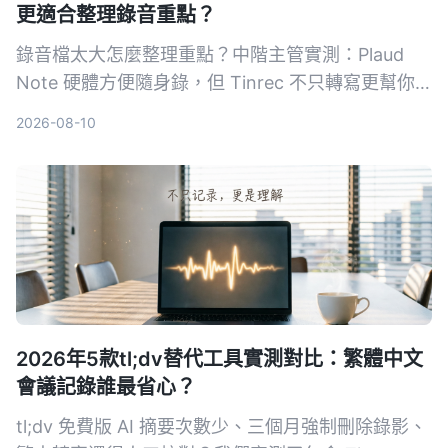
更適合整理錄音重點？
錄音檔太大怎麼整理重點？中階主管實測：Plaud
Note 硬體方便隨身錄，但 Tinrec 不只轉寫更幫你
摘要、問答、匯出，從會議到課程都能把音檔變行動
2026-08-10
知識。5 大維度深度比較，幫你選對工具。
2026年5款tl;dv替代工具實測對比：繁體中文
會議記錄誰最省心？
tl;dv 免費版 AI 摘要次數少、三個月強制刪除錄影、