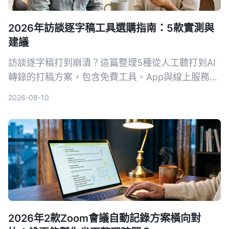
2026年訪談逐字稿工具選購指南：5款實測與
建議
訪談逐字稿打到崩潰？這篇整理5種從人工聽打到AI
轉錄的打稿方案，包含免費工具、App與線上服務，
讓你快速找到最適合自己的訪談整理方法，把時間留
2026-08-10
給研究本身。
2026年2款Zoom會議自動記錄方案橫向對