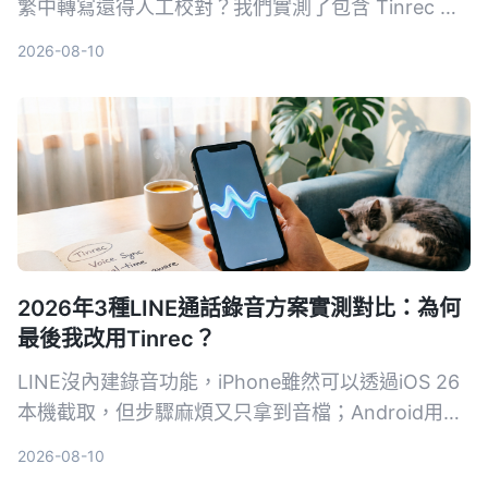
繁中轉寫還得人工校對？我們實測了包含 Tinrec 在
內的 5 款替代工具，從中文準確度、AI 摘要能力、
2026-08-10
價格方案到跨平台支援進行橫向比較，幫你選出最適
合台灣團隊的會議記錄方案。
2026年3種LINE通話錄音方案實測對比：為何
最後我改用Tinrec？
LINE沒內建錄音功能，iPhone雖然可以透過iOS 26
本機截取，但步驟麻煩又只拿到音檔；Android用戶
更頭痛。我試了三種方法，最後用Tinrec解決了錄音
2026-08-10
和後續整理困擾。這篇分享我的實測歷程和具體操作