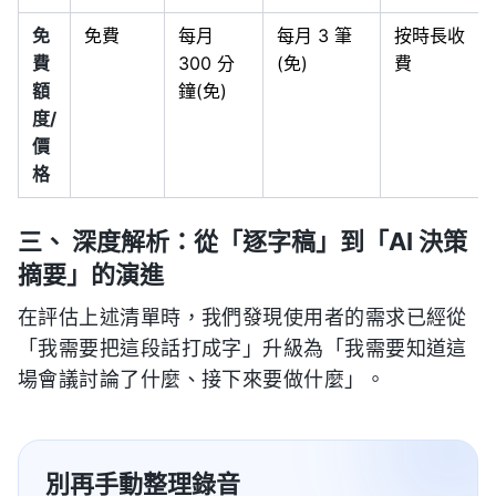
免
免費
每月
每月 3 筆
按時長收
費
300 分
(免)
費
額
鐘(免)
度/
價
格
三、 深度解析：從「逐字稿」到「AI 決策
摘要」的演進
在評估上述清單時，我們發現使用者的需求已經從
「我需要把這段話打成字」升級為「我需要知道這
場會議討論了什麼、接下來要做什麼」。
別再手動整理錄音