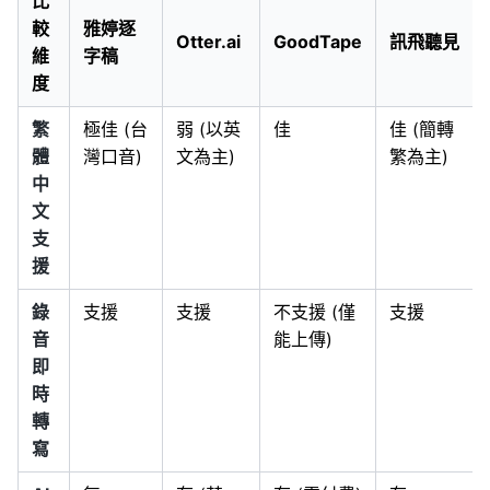
比
較
雅婷逐
Otter.ai
GoodTape
訊飛聽見
維
字稿
度
繁
極佳 (台
弱 (以英
佳
佳 (簡轉
體
灣口音)
文為主)
繁為主)
中
文
支
援
錄
支援
支援
不支援 (僅
支援
音
能上傳)
即
時
轉
寫