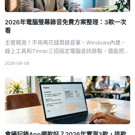
2026年電腦螢幕錄音免費方案整理：3款一次
看
主管親測！不用再花錢買錄音筆，Windows內建、
線上工具和Tinrec三招搞定電腦音訊錄製，還能把會
議記錄自動轉成文字和待辦。
2026-08-08
會議記錄App哪款好？2026年實測3款，這款