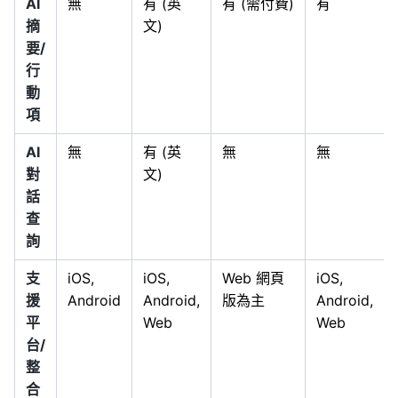
AI
無
有 (英
有 (需付費)
有
摘
文)
要/
行
動
項
AI
無
有 (英
無
無
對
文)
話
查
詢
支
iOS,
iOS,
Web 網頁
iOS,
援
Android
Android,
版為主
Android,
平
Web
Web
台/
整
合