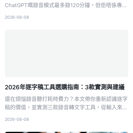
ChatGPT嘅錄音模式最多錄120分鐘，但佢唔係專為
會議紀錄設計嘅工具。本文實測3款工具，教你用
2026-08-08
Tinrec幾步將錄音變成會議紀要、逐字稿，仲有AI問
答功能，真正幫你慳返OT時間。
2026年逐字稿工具選購指南：3款實測與建議
還在煩惱錄音聽打耗時費力？本文帶你重新認識逐字
稿的價值，並實測三款錄音轉文字工具，從輸入來
源、AI 整理能力到中文體驗，幫你找到真正能提升
2026-08-08
生產力的數位工作夥伴。