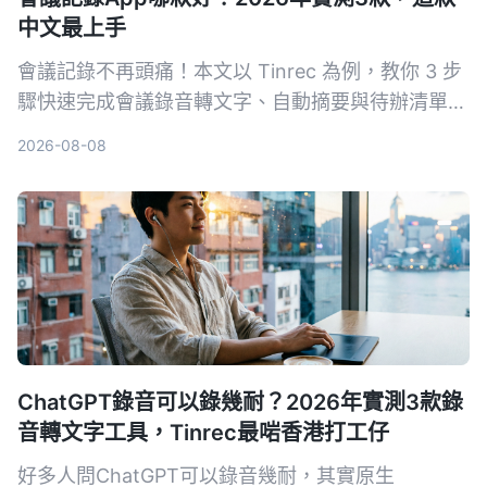
中文最上手
會議記錄不再頭痛！本文以 Tinrec 為例，教你 3 步
驟快速完成會議錄音轉文字、自動摘要與待辦清單，
同時實測 3 款工具，告訴你哪一款最適合中文會議
2026-08-08
與多來源音視頻整理。
ChatGPT錄音可以錄幾耐？2026年實測3款錄
音轉文字工具，Tinrec最啱香港打工仔
好多人問ChatGPT可以錄音幾耐，其實原生