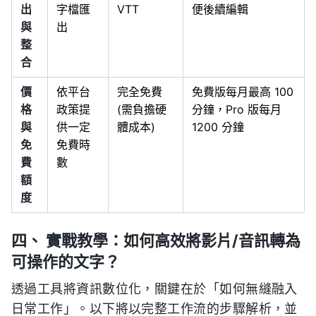
出
字檔匯
VTT
便後續編輯
與
出
整
合
價
依平台
完全免費
免費版每月最高 100
格
政策提
(需負擔硬
分鐘，Pro 版每月
與
供一定
體成本)
1200 分鐘
免
免費時
費
數
額
度
四、 實戰教學：如何高效將影片/音訊轉為
可操作的文字？
透過工具將資訊數位化，關鍵在於「如何無縫融入
日常工作」。以下將以完整工作流的步驟解析，並