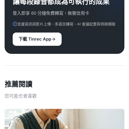
讓每段錄音都成為可執行的成果
登入即享 60 分鐘免費轉寫，無需信用卡
支援音訊與影片上傳、多語言轉寫、AI 會議紀要與待辦擷取
下載 Tinrec App
推薦閱讀
您可能也會喜歡