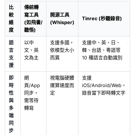
比
傳統轉
較
寫工具
開源工具
Tinrec (秒聽錄音)
維
(如飛書/
(Whisper)
度
聽悟)
語
以中
支援多國，
支援中、英、日、
言
文、英
依模型大小
韓、台語、粵語等
支
文為主
而異
10 種語言自動識別
援
即
網
視電腦硬體
支援
時
頁/App
運算速度而
iOS/Android/Web，
性
同步，
定
錄音當下即時轉文字
與
需等待
多
轉寫
端
同
步