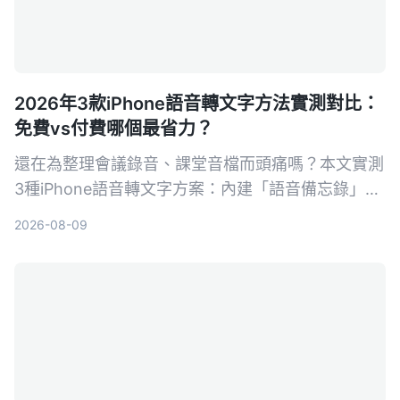
2026年3款iPhone語音轉文字方法實測對比：
免費vs付費哪個最省力？
還在為整理會議錄音、課堂音檔而頭痛嗎？本文實測
3種iPhone語音轉文字方案：內建「語音備忘錄」、
AI工具Tinrec、第三方App與硬體，從準確率、AI功
2026-08-09
能、跨平台到免費額度一次比較，幫你找到最適合自
己的錄音轉文字方法。