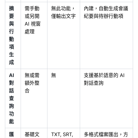
摘
需手動
無此功能，
內建，自動生成會議
要
或另開
僅輸出文字
紀要與待辦行動項
與
AI 視窗
行
處理
動
項
生
成
AI
無或需
無
支援基於語意的 AI
對
額外整
對話查詢
話
合
查
詢
功
能
匯
基礎文
TXT, SRT,
多格式檔案匯出，方