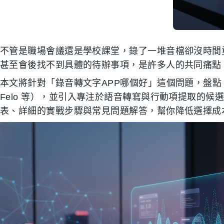
不管是職場會議還是學校課堂，錄了一堆音檔卻沒時間
甚至會後找不到具體的待辦事項，是許多人的共同痛點
本文將針對「錄音轉文字APP哪個好」這個問題，盤點 2026
Felo 等），並引入專注於語音轉寫與行動項提取的候選
表、詳細的實戰步驟與常見問題解答，幫你降低選擇成