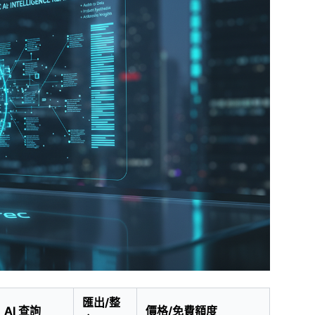
匯出/整
AI 查詢
價格/免費額度