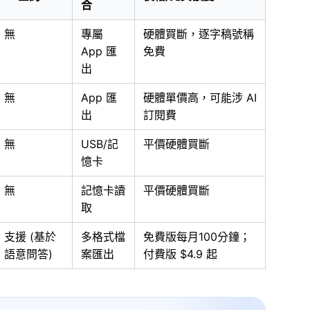
合
無
專屬
硬體買斷，逐字稿號稱
App 匯
免費
出
無
App 匯
硬體單價高，可能涉 AI
出
訂閱費
無
USB/記
平價硬體買斷
憶卡
無
記憶卡讀
平價硬體買斷
取
支援 (基於
多格式檔
免費版每月100分鐘；
語意問答)
案匯出
付費版 $4.9 起