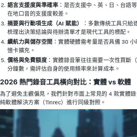
語言支援度與準確率
：是否支援中、英、日、台語
在地口音的支援度較差。
摘要與行動項生成（AI 賦能）
：多數傳統工具只給
梳理出決策結論與待辦清單才是現代工具的標配。
續航力與儲存空間
：實體硬體需考量是否具備 30 小
憶卡擴充。
價格與免費額度
：實體錄音筆往往需要一次性買斷（數
分鐘數，需評估自身的使用頻率來計算成本。
2026 熱門錄音工具橫向對比：實體 vs 軟體
為了避免主觀偏見，我們針對市面上常見的 4 款實體錄音
純軟體解決方案（Tinrec）進行同級對照。