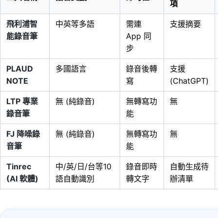
項
飛利浦智
中英等多語
需連
支援摘要
能錄音筆
App 同
步
PLAUD
多國語言
錄音後轉
支援
NOTE
寫
(ChatGPT)
LTP 專業
無 (純錄音)
無轉寫功
無
錄音筆
能
FJ 降噪錄
無 (純錄音)
無轉寫功
無
音筆
能
Tinrec
中/英/日/台等10
錄音即時
自動生成待
(AI 軟體)
語自動識別
轉文字
辦清單