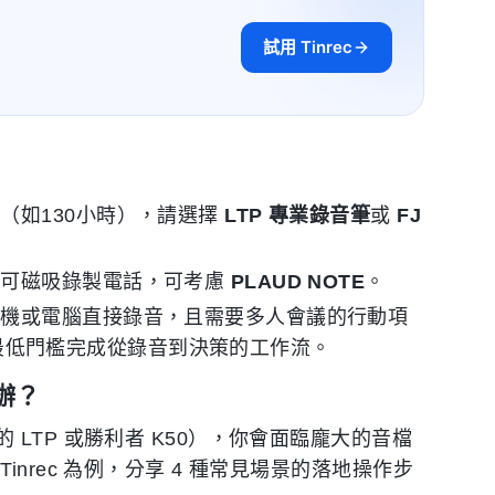
試用 Tinrec
（如130小時），請選擇
LTP 專業錄音筆
或
FJ
且可磁吸錄製電話，可考慮
PLAUD NOTE
。
手機或電腦直接錄音，且需要多人會議的行動項
最低門檻完成從錄音到決策的工作流。
辦？
LTP 或勝利者 K50），你會面臨龐大的音檔
nrec 為例，分享 4 種常見場景的落地操作步