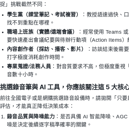
捉」挑戰截然不同：
學生黨（課堂筆記、考試複習）
：教授語速過快、
找不到重點在哪裡。
職場上班族（實體/遠端會議）
：經常使用 Teams 
要快速產出會議紀要與待辦行動項（Action Items
內容創作者（採訪、播客、影片）
：訪談結束後需
打字極度消耗創作時間。
專業蒐證/法務人員
：對音質要求不高，但極度重視
音數十小時。
挑選錄音筆與 AI 工具，你應該關注這 5 大核
前往全國電子或是網購挑選錄音設備時，請拋開「只要
評估，才能真正降低決策成本：
錄音品質與降噪能力
：是否具備 AI 智能降噪、A
噪是決定後續逐字稿準確率的關鍵。