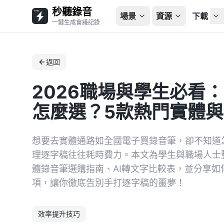
秒聽錄音
場景
資源
下載
一鍵生成會議記錄
返回
2026職場與學生必看
怎麼選？5款熱門實體與
想要去實體通路如全國電子買錄音筆，卻不知道
理逐字稿往往耗時費力。本文為學生與職場人士整
體錄音筆選購指南、AI轉文字比較表，並分享
項，讓你徹底告別手打逐字稿的噩夢！
效率提升技巧