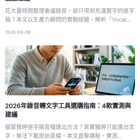
花大量時間整理會議錄音，卻只得到充滿贅字的逐字
稿？本文以生產力顧問的實戰經驗，解析「Vocal
AI」工具到底好不好用，並實測 Tinrec、Notta、
2026-08-08
Otter、Whisper 與 Vocol.ai 五款方案，幫你根據會
議、學習、創作等實際場景，找到真正能提升效率的
錄音整理工作流程。
2026年錄音轉文字工具選購指南：4款實測與
建議
搵緊雅婷逐字稿音檔匯出方法？其實雅婷只能匯出文
字，無法下載原始音檔。本文直擊痛點，實測