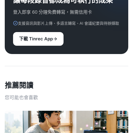
讓每段錄音都成為可執行的成果
登入即享 60 分鐘免費轉寫，無需信用卡
支援音訊與影片上傳、多語言轉寫、AI 會議紀要與待辦擷取
下載 Tinrec App
推薦閱讀
您可能也會喜歡