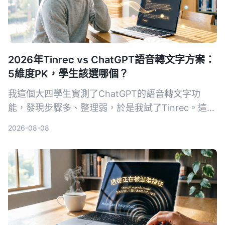
2026年Tinrec vs ChatGPT語音轉文字方案：
5維度PK，學生該選哪個？
我這個大四學生實測了ChatGPT的語音轉文字功
能，發現步驟多、整理弱，於是我試了Tinrec。這篇
文章從便利性、整理能力、價格、場景和檔案支援5
2026-08-08
個維度比較，告訴你哪個才適合課堂筆記和會議記
錄。