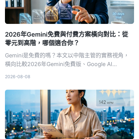
2026年Gemini免費與付費方案橫向對比：從
零元到高階，哪個適合你？
Gemini是免費的嗎？本文以中階主管的實務視角，
橫向比較2026年Gemini免費版、Google AI
Plus（月費NT$260）、Pro、Ultra 5x與Ultra 20x
2026-08-08
共5種方案。從用量、功能、工作整合三個維度，幫
你算清楚免費版夠不夠用、什麼情況下該升級，並附
上30天免費體驗企業版的管道。