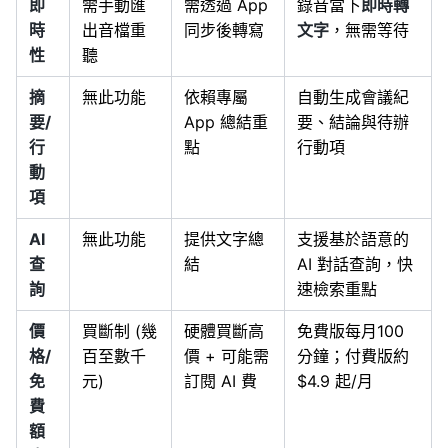
即
需手動匯
需透過 App
錄音當下
即時轉
時
出音檔重
同步後轉寫
文字
，無需等待
性
聽
摘
無此功能
依賴專屬
自動生成會議紀
要/
App 總結重
要、結論與待辦
行
點
行動項
動
項
AI
無此功能
提供文字總
支援基於語意的
查
結
AI 對話查詢，快
詢
速檢索重點
價
買斷制 (幾
硬體買斷高
免費版每月100
格/
百至數千
價 + 可能需
分鐘；付費版約
免
元)
訂閱 AI 費
$4.9 起/月
費
額