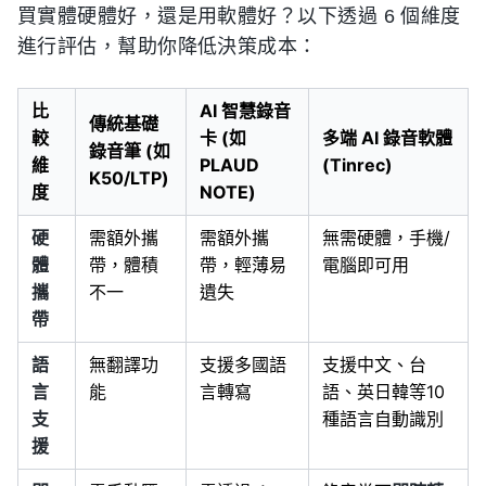
買實體硬體好，還是用軟體好？以下透過 6 個維度
進行評估，幫助你降低決策成本：
比
AI 智慧錄音
傳統基礎
較
卡 (如
多端 AI 錄音軟體
錄音筆 (如
維
PLAUD
(Tinrec)
K50/LTP)
度
NOTE)
硬
需額外攜
需額外攜
無需硬體，手機/
體
帶，體積
帶，輕薄易
電腦即可用
攜
不一
遺失
帶
語
無翻譯功
支援多國語
支援中文、台
言
能
言轉寫
語、英日韓等10
支
種語言自動識別
援