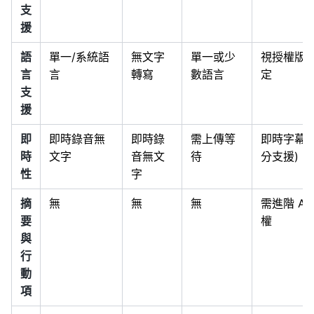
支
援
語
單一/系統語
無文字
單一或少
視授權版
言
言
轉寫
數語言
定
支
援
即
即時錄音無
即時錄
需上傳等
即時字幕(
時
文字
音無文
待
分支援)
性
字
摘
無
無
無
需進階 AI
要
權
與
行
動
項