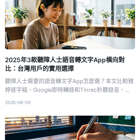
2025年3款聽障人士語音轉文字App橫向對
比：台灣用戶的實用選擇
聽障人士需要的語音轉文字App怎麼選？本文比較雅
婷逐字稿、Google即時轉錄和Tinrec秒聽錄音，從
功能、價格到實際教學，幫助你找到最適合的溝通幫
2026-08-09
手。