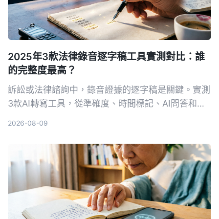
2025年3款法律錄音逐字稿工具實測對比：誰
的完整度最高？
訴訟或法律諮詢中，錄音證據的逐字稿是關鍵。實測
3款AI轉寫工具，從準確度、時間標記、AI問答和法
律場景適用性，找出能幫你省時又符合法院要求的首
2026-08-09
選。