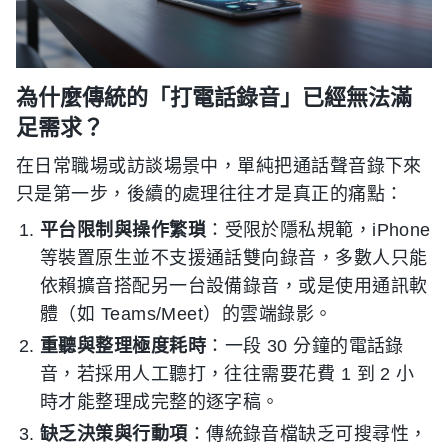
為什麼傳統的「打電話錄音」已經無法滿
足需求？
在日常職場或訪談場景中，單純把通話聲音錄下來
只是第一步，後續的處理往往才是真正的痛點：
平台限制與操作繁瑣
：受限於隱私規範，iPhone
等裝置原生並不支援通話雙向錄音，多數人只能
依賴擴音搭配另一台設備錄音，或是使用通訊軟
體（如 Teams/Meet）的雲端錄影。
重聽與整理極度耗時
：一段 30 分鐘的電話錄
音，若採用人工聽打，往往需要花費 1 到 2 小
時才能整理成完整的逐字稿。
缺乏決策與行動項
：傳統錄音檔缺乏可搜尋性，