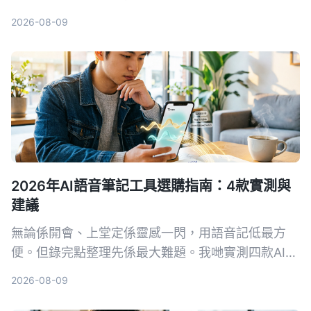
以Tinrec為例，手把手教你5步驟完成字幕生成，從
2026-08-09
此告別手打字幕的噩夢。
2026年AI語音筆記工具選購指南：4款實測與
建議
無論係開會、上堂定係靈感一閃，用語音記低最方
便。但錄完點整理先係最大難題。我哋實測四款AI語
音筆記工具，發現Tinrec（秒聽錄音）喺多來源輸入
2026-08-09
同AI問答方面最搶眼，幫你將錄音真正變成可行動嘅
知識。