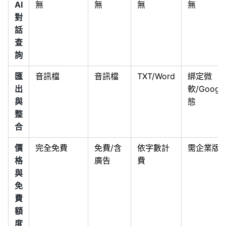
AI
無
無
無
無
對
話
查
詢
匯
音訊檔
音訊檔
TXT/Word
綁定微
出
軟/Googl
與
態
整
合
價
完全免費
免費/含
依字數計
需企業版
格
廣告
費
與
免
費
額
度