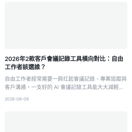
2026年2款客戶會議記錄工具橫向對比：自由
工作者該選誰？
自由工作者經常需要一肩扛起會議記錄、專案追蹤與
客戶溝通，一支好的 AI 會議記錄工具能大大減輕負
擔。本文從多來源輸入、中文支援、AI 整理能力、
2026-08-09
價格方案與跨平台體驗五大維度，深度比較 Tinrec
與 Otter.ai，幫助你找到最適合接案者的會議記錄幫
手。