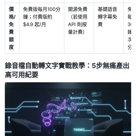
價
免費版每月100分
開源免費
基礎語音
免
格/
鐘；付費版約
（若使用
轉字幕免
每
免
$4.9 起/月
API 則按
費
30
費
量計費）
鐘
額
次3
度
分
錄音檔自動轉文字實戰教學：5步無痛產出
高可用紀要