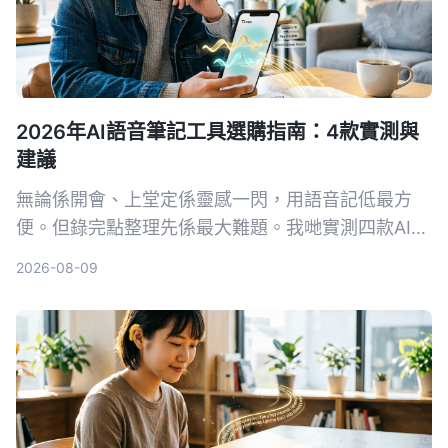
2026年AI語音筆記工具選購指南：4款實測與
建議
無論係開會、上堂定係靈感一閃，用語音記低最方
便。但錄完點整理先係最大難題。我哋實測四款AI語
音筆記工具，發現Tinrec（秒聽錄音）喺多來源輸入
2026-08-09
同AI問答方面最搶眼，幫你將錄音真正變成可行動嘅
知識。