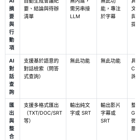
AI
自動生成會議紀
無內建，
無此功
具
摘
要、結論與待辦
需另串接
能，專注
文
要
清單
LLM
於字幕
與
與
提
行
動
項
AI
支援基於語意的
無此功能
無此功能
具備
對
對話檢索（問答
Ch
話
式查詢）
詢
查
詢
匯
支援多格式匯出
輸出純文
輸出影片
整
出
（TXT/DOC/SRT
字或 SRT
字幕或
Goo
與
等）
SRT
微
整
曆
合