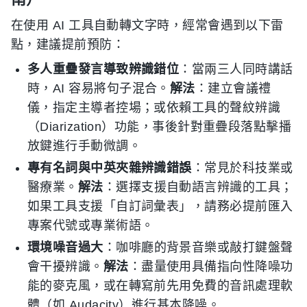
在使用 AI 工具自動轉文字時，經常會遇到以下雷
點，建議提前預防：
多人重疊發言導致辨識錯位
：當兩三人同時講話
時，AI 容易將句子混合。
解法
：建立會議禮
儀，指定主導者控場；或依賴工具的聲紋辨識
（Diarization）功能，事後針對重疊段落點擊播
放鍵進行手動微調。
專有名詞與中英夾雜辨識錯誤
：常見於科技業或
醫療業。
解法
：選擇支援自動語言辨識的工具；
如果工具支援「自訂詞彙表」，請務必提前匯入
專案代號或專業術語。
環境噪音過大
：咖啡廳的背景音樂或敲打鍵盤聲
會干擾辨識。
解法
：盡量使用具備指向性降噪功
能的麥克風，或在轉寫前先用免費的音訊處理軟
體（如 Audacity）進行基本降噪。