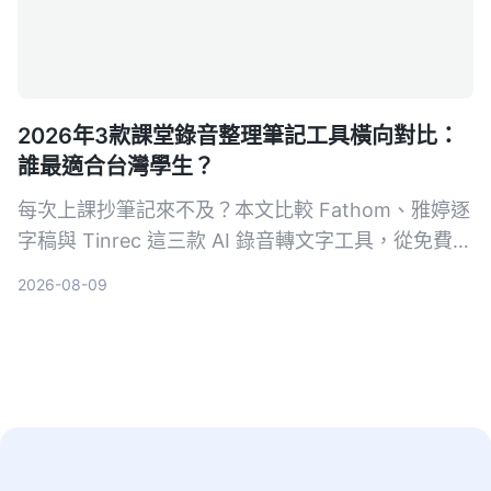
2026年3款課堂錄音整理筆記工具橫向對比：
誰最適合台灣學生？
每次上課抄筆記來不及？本文比較 Fathom、雅婷逐
字稿與 Tinrec 這三款 AI 錄音轉文字工具，從免費額
度、中文辨識、AI 摘要功能到跨平台支援，幫你找
2026-08-09
到最適合整理課堂錄音的高效筆記助手。