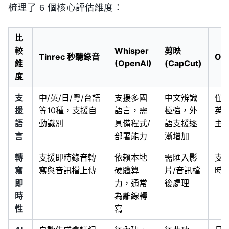
梳理了 6 個核心評估維度：
比
較
Whisper
剪映
Tinrec 秒聽錄音
Ott
維
(OpenAI)
(CapCut)
度
支
中/英/日/粵/台語
支援多國
中文辨識
僅
援
等10種，支援自
語言，需
極強，外
英
語
動識別
具備程式/
語支援逐
主
言
部署能力
漸增加
轉
支援即時錄音轉
依賴本地
需匯入影
支
寫
寫與音訊檔上傳
硬體算
片/音訊檔
時
即
力，通常
後處理
時
為離線轉
性
寫