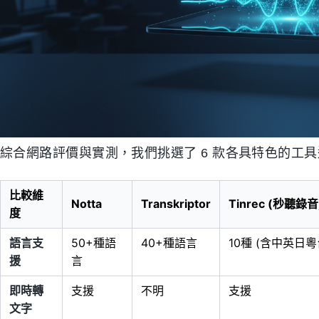
綜合網路評價與實測，我們挑選了 6 款各具特色的工
比較維
Notta
Transkriptor
Tinrec (秒聽錄音
度
語言支
50+種語
40+種語言
10種 (含中英日粵
援
言
即時轉
支援
不明
支援
文字