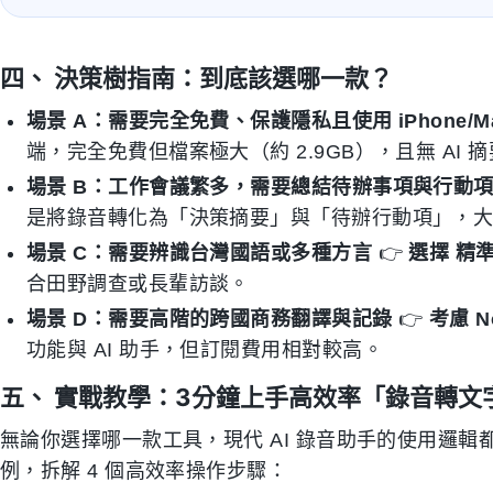
四、 決策樹指南：到底該選哪一款？
場景 A：需要完全免費、保護隱私且使用 iPhone/M
端，完全免費但檔案極大（約 2.9GB），且無 AI 
場景 B：工作會議繁多，需要總結待辦事項與行動
是將錄音轉化為「決策摘要」與「待辦行動項」，
場景 C：需要辨識台灣國語或多種方言
👉
選擇 精
合田野調查或長輩訪談。
場景 D：需要高階的跨國商務翻譯與記錄
👉
考慮 No
功能與 AI 助手，但訂閱費用相對較高。
五、 實戰教學：3分鐘上手高效率「錄音轉文
無論你選擇哪一款工具，現代 AI 錄音助手的使用邏輯都十
例，拆解 4 個高效率操作步驟：