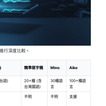
具進行深度比較。
)
精準逐字稿
Mino
Aiko
台語)
20+種 (含
30種語
100+種語
台灣國語)
言
言
不明
不明
支援