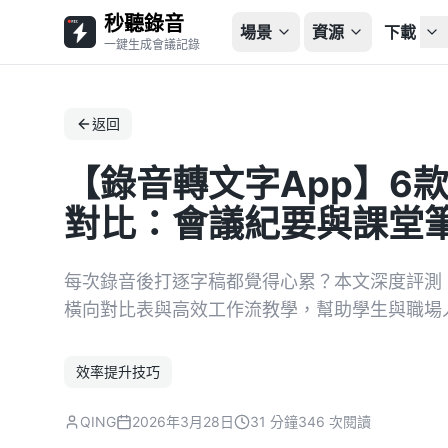
秒聽錄音
場景
資源
下載
一鍵生成會議記錄
返回
【錄音轉文字App】6
對比：會議紀要與課堂
每次錄音後打逐字稿都覺得心累？本文深度評測 6
橫向對比表與高效工作流教學，幫助學生與職場人
效率提升技巧
QING
2026年3月28日
31 分鐘
346 次閱讀