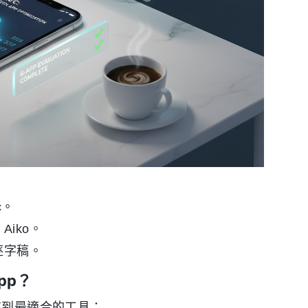
c。
iko。
逐字稿。
pp？
挑到最適合的工具：