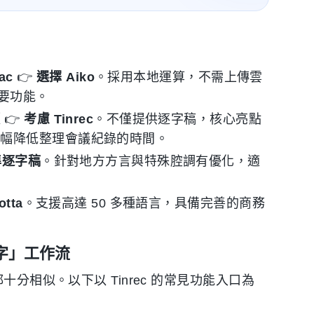
ac
👉
選擇 Aiko
。採用本地運算，不需上傳雲
摘要功能。
項
👉
考慮 Tinrec
。不僅提供逐字稿，核心亮點
大幅降低整理會議紀錄的時間。
準逐字稿
。針對地方方言與特殊腔調有優化，適
tta
。支援高達 50 多種語言，具備完善的商務
字」工作流
分相似。以下以 Tinrec 的常見功能入口為