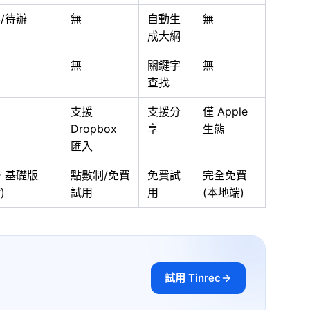
/待辦
無
自動生
無
成大綱
無
關鍵字
無
查找
支援
支援分
僅 Apple
Dropbox
享
生態
匯入
月，基礎版
點數制/免費
免費試
完全免費
)
試用
用
(本地端)
試用 Tinrec