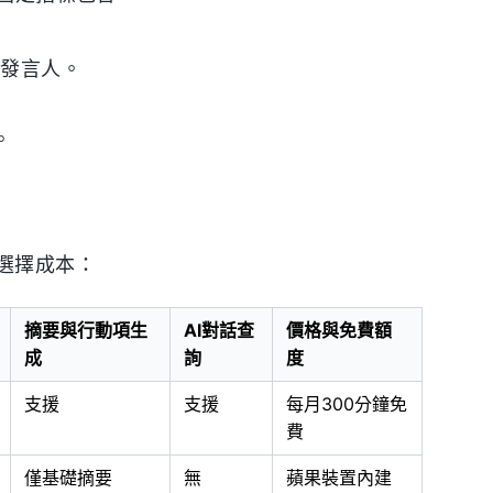
同發言人。
。
選擇成本：
摘要與行動項生
AI對話查
價格與免費額
成
詢
度
支援
支援
每月300分鐘免
費
僅基礎摘要
無
蘋果裝置內建