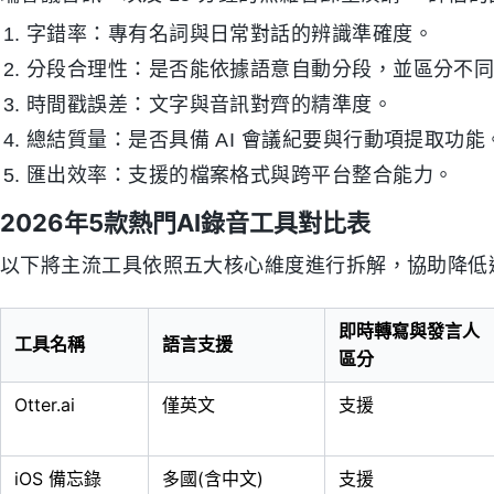
字錯率：專有名詞與日常對話的辨識準確度。
分段合理性：是否能依據語意自動分段，並區分不
時間戳誤差：文字與音訊對齊的精準度。
總結質量：是否具備 AI 會議紀要與行動項提取功能
匯出效率：支援的檔案格式與跨平台整合能力。
2026年5款熱門AI錄音工具對比表
以下將主流工具依照五大核心維度進行拆解，協助降低
即時轉寫與發言人
工具名稱
語言支援
區分
Otter.ai
僅英文
支援
iOS 備忘錄
多國(含中文)
支援