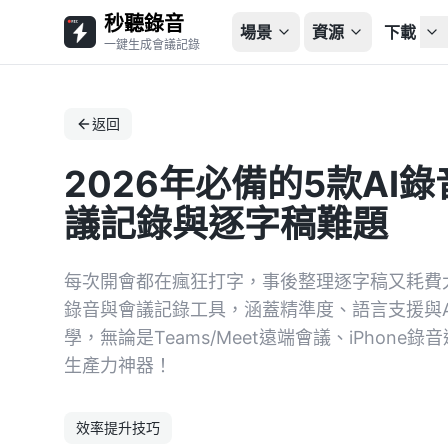
秒聽錄音
場景
資源
下載
一鍵生成會議記錄
返回
2026年必備的5款AI
議記錄與逐字稿難題
每次開會都在瘋狂打字，事後整理逐字稿又耗費大
錄音與會議記錄工具，涵蓋精準度、語言支援與
學，無論是Teams/Meet遠端會議、iPhon
生產力神器！
效率提升技巧