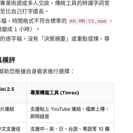
、專業術語或多人交談，傳統工具的辨識字詞常
甚至比自己打字還長。
 字幕檔，時間格式不符合標準的
，
HH:MM:SS,mmm
鐘變成 1 小時）。
麻的逐字稿，沒有「決策摘要」或重點提煉，導
具橫評
幫助您根據自身需求進行選擇：
ni 2.5
專業轉寫工具 (Tinrec)
 影片連結
支援貼上 YouTube 連結、檔案上傳、
即時錄音
中文支援佳
支援中、英、日、台語、粵語等 10 種