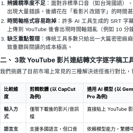
辨識精準度不足
：面對非標準口音（如台灣國語）
出現大量錯誤，後續花在「看影片改錯字」的時間
時間軸格式容易跑掉
：許多 AI 工具生成的 SRT
上傳到 YouTube 後會出現時間軸錯亂（例如 10 分
缺乏重點整理
：傳統工具多數只給出一大篇密密麻
致重聽與閱讀的成本極高。
二、 3款 YouTube 影片連結轉文字逐字稿工
我們挑選了目前市場上常見的三種解決途徑進行對比，
比較維
剪輯軟體 (以 CapCut
通用 AI 模型 (以 Gemi
度
為例)
Pro 為例)
輸入方
僅限下載後的影片/音訊
直接貼上 YouTube
式
檔
語言支
支援多國語言，但口音
依賴模型能力，繁體