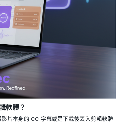
輯軟體？
依賴影片本身的 CC 字幕或是下載後丟入剪輯軟體