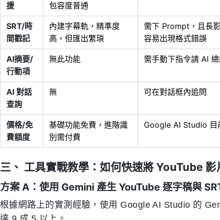
援
包容度普通
SRT/時
內建字幕軌，精準度
需下 Prompt，且
間戳記
高，但匯出繁瑣
容易出現格式錯誤
AI摘要/
無此功能
需手動下指令請 AI 
行動項
AI 對話
無
可在對話框內追問
查詢
價格/免
基礎功能免費，進階識
Google AI Studio
費額度
別需付費
三、 工具實戰教學：如何快速將 YouTube
方案 A：使用 Gemini 產生 YouTube 逐字稿與 SR
根據網路上的實測經驗，使用 Google AI Studio 
達 9 成 5 以上。