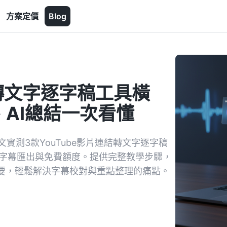
方案定價
Blog
結轉文字逐字稿工具橫
、AI總結一次看懂
文實測3款YouTube影片連結轉文字逐字稿
、SRT字幕匯出與免費額度。提供完整教學步驟，
摘要，輕鬆解決字幕校對與重點整理的痛點。