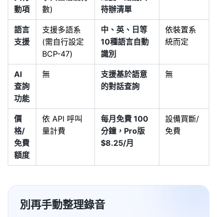
動項
數)
待辦清單
語言
支援多語系
中、英、日等
依裝置系
支援
(需自行設定
10種語言自動
統而定
BCP-47)
識別
AI
無
支援基於語意
無
查詢
的對話查詢
功能
價
依 API 呼叫
每月免費 100
設備買斷/
格/
量計費
分鐘，Pro版
免費
免費
$8.25/月
額度
別再手動整理錄音