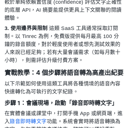
較於單純依賴置信度 (confidence) 評估文字正確性
的底層 API，AI 摘要能提供更具上下文關聯的閱讀
體驗。
3. 使用邊界與限制
這類 SaaS 工具通常採取訂閱
制。以 Tinrec 為例，免費版提供每月最高 100 分
鐘的錄音額度，對於輕度使用者或想先測試效果的
人來說已經足夠；若有大量會議需求（如每月數十
小時），則需評估升級付費方案。
實戰教學：4 個步驟將語音轉為高產出紀要
以下示範如何使用這類工具將各種情境的語音內容
快速轉化為可執行的文字紀錄。
步驟 1：會議現場，啟動「錄音即時轉文字」
在實體會議或課堂中，打開手機 App 或網頁端，進
入
錄音即時轉文字
功能。系統會實時將語音轉換為