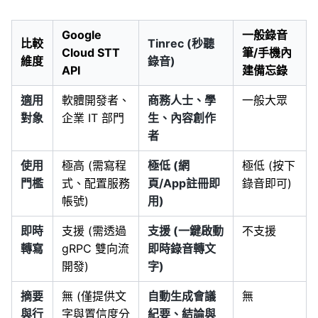
Google
一般錄音
比較
Tinrec (秒聽
Cloud STT
筆/手機內
維度
錄音)
API
建備忘錄
適用
軟體開發者、
商務人士、學
一般大眾
對象
企業 IT 部門
生、內容創作
者
使用
極高 (需寫程
極低 (網
極低 (按下
門檻
式、配置服務
頁/App註冊即
錄音即可)
帳號)
用)
即時
支援 (需透過
支援 (一鍵啟動
不支援
轉寫
gRPC 雙向流
即時錄音轉文
開發)
字)
摘要
無 (僅提供文
自動生成會議
無
與行
字與置信度分
紀要、結論與