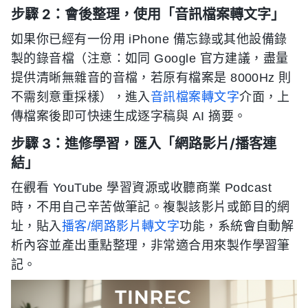
步驟 2：會後整理，使用「音訊檔案轉文字」
如果你已經有一份用 iPhone 備忘錄或其他設備錄
製的錄音檔（注意：如同 Google 官方建議，盡量
提供清晰無雜音的音檔，若原有檔案是 8000Hz 則
不需刻意重採樣），進入
音訊檔案轉文字
介面，上
傳檔案後即可快速生成逐字稿與 AI 摘要。
步驟 3：進修學習，匯入「網路影片/播客連
結」
在觀看 YouTube 學習資源或收聽商業 Podcast
時，不用自己辛苦做筆記。複製該影片或節目的網
址，貼入
播客/網路影片轉文字
功能，系統會自動解
析內容並產出重點整理，非常適合用來製作學習筆
記。