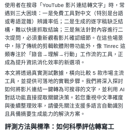
使用者在搜尋「YouTube 影片連結轉文字」時，常
遇到三大困境：一是免費工具對中文（特別是台語
或粵語混雜）辨識率低；二是生成的逐字稿缺乏結
構，難以快速抓取結論；三是無法針對內容進行二
次提問，必須重新觀看影片確認細節。在這些場景
中，除了傳統的剪輯軟體附帶功能外，像 Tinrec 這
類專注於「錄音→理解→行動」工作流的工具，正
成為提升資訊消化效率的新選項。
本文將透過真實測試數據，橫向比較 5 款市場主流
工具，並提供可落地的實戰步驟。我們將深入探討
如何將影片連結一鍵轉為可搜尋的文字，並利用 AI
對話功能直接提取關鍵決策。若您重視中文準確度
與後續整理效率，請優先關注支援多語言自動識別
且具備摘要生成能力的解決方案。
評測方法與標準：如何科學評估轉寫工