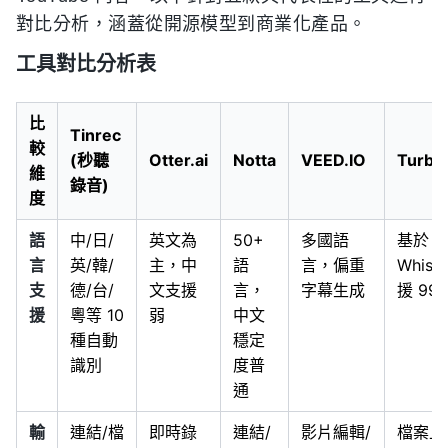
對比分析，涵蓋從開源模型到商業化產品。
工具對比分析表
比
Tinrec
較
(秒聽
Otter.ai
Notta
VEED.IO
Turbo
維
錄音)
度
語
中/日/
英文為
50+
多國語
基於
言
英/韓/
主，中
語
言，偏重
Whis
支
德/台/
文支援
言，
字幕生成
援 99
援
粵等 10
弱
中文
種自動
穩定
識別
度普
通
輸
連結/檔
即時錄
連結/
影片編輯/
檔案上