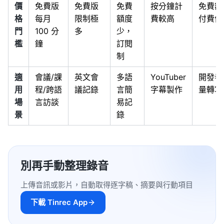
價
免費版
免費版
免費
按分鐘計
免費額
格
每月
限制極
額度
費較高
付費便
門
100 分
多
少，
檻
鐘
訂閱
制
適
會議/課
英文會
多語
YouTuber
開發者
用
程/跨語
議記錄
言簡
字幕製作
量轉寫
場
言訪談
易記
景
錄
別再手動整理錄音
上傳音訊或影片，自動取得逐字稿、摘要與行動項目
下載 Tinrec App