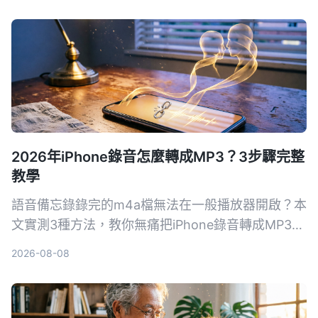
續整理效率，帶你找出最適合文書處理的語音輸入方
案。
2026年iPhone錄音怎麼轉成MP3？3步驟完整
教學
語音備忘錄錄完的m4a檔無法在一般播放器開啟？本
文實測3種方法，教你無痛把iPhone錄音轉成MP3，
包含免安裝網頁版、便利App和Mac內建工具，並附
2026-08-08
上挑選關鍵與常見地雷，讓錄音檔不再卡格式。