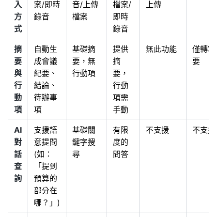
入
案/即時
音/上傳
檔案/
上傳
方
錄音
檔案
即時
式
錄音
摘
自動生
基礎摘
提供
無此功能
僅轉寫
要
成會議
要，無
摘
要
與
紀要、
行動項
要，
行
結論、
行動
動
待辦事
項需
項
項
手動
AI
支援語
基礎關
有限
不支援
不支援
對
意提問
鍵字搜
度的
話
(如：
尋
問答
查
「提到
詢
預算的
部分在
哪？」)