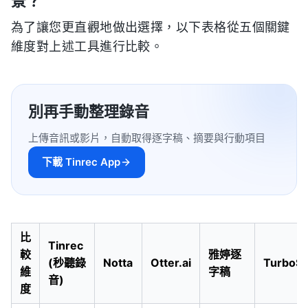
景？
為了讓您更直觀地做出選擇，以下表格從五個關鍵
維度對上述工具進行比較。
別再手動整理錄音
上傳音訊或影片，自動取得逐字稿、摘要與行動項目
下載 Tinrec App
比
Tinrec
較
雅婷逐
(秒聽錄
Notta
Otter.ai
TurboSc
維
字稿
音)
度