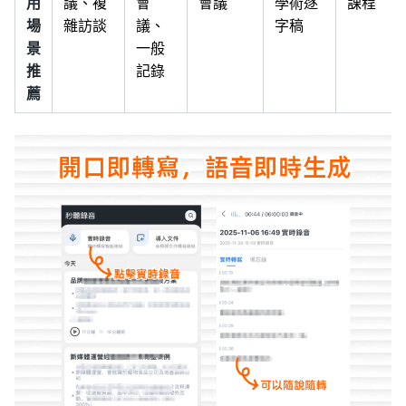
用
議、複
會
會議
學術逐
課程
場
雜訪談
議、
字稿
景
一般
推
記錄
薦