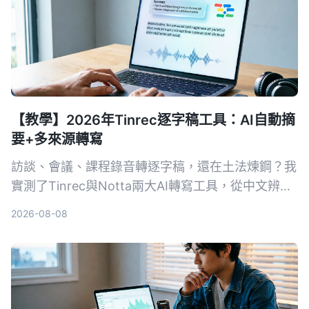
【教學】2026年Tinrec逐字稿工具：AI自動摘
要+多來源轉寫
訪談、會議、課程錄音轉逐字稿，還在土法煉鋼？我
實測了Tinrec與Notta兩大AI轉寫工具，從中文辨
識、後續整理到跨裝置協作，帶你找到真正省力的逐
2026-08-08
字稿工作流。