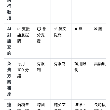
與
行
動
項
AI
✅ 支援
⭕ 部
✅ 英文
❌ 無
❌ 無
對
語意提
分支
提問
話
問
援
查
詢
免
每月
有限
有限制
試用限
高額度
費
100 分
制
制
方
鐘
案
額
度
適
商務會
跨國
純英文
法律、
長時段播