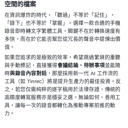
空間的檔案
在資訊爆炸的時代，「聽過」不等於「記住」，
「錄下」也不等於「掌握」。選擇一款合適的手機
錄音即時轉文字繁體工具，關鍵不在於轉換速度有
多快，而在於它能否幫您從冗長的聲音中提煉出價
值。
如果您追求的是極致的效率，希望跳過繁瑣的重聽
與手動標記，直接獲得
會議結論、待辦事項
並能隨
時
與錄音內容對話
，那麼採用新一代 AI 工作流的
工具（如 Tinrec）將是提升生產力的最佳投資。反
之，若您仅需純粹的逐字稿用於法律存證，傳統的
高精度轉寫服務亦是穩妥之選。無論如何，善用工
具，讓每一次的錄音都轉化為推動專案前進的動
力。