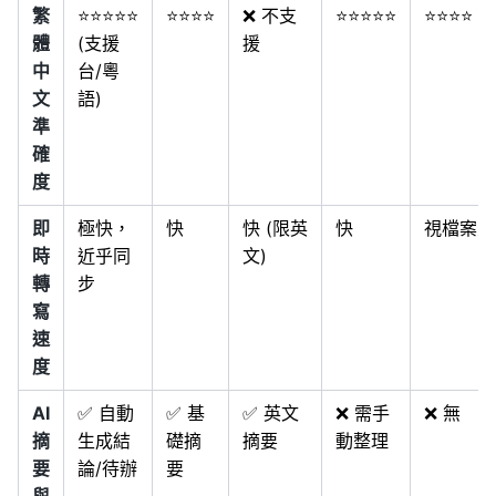
繁
⭐⭐⭐⭐⭐
⭐⭐⭐⭐
❌ 不支
⭐⭐⭐⭐⭐
⭐⭐⭐⭐
體
(支援
援
中
台/粵
文
語)
準
確
度
即
極快，
快
快 (限英
快
視檔案大
時
近乎同
文)
轉
步
寫
速
度
AI
✅ 自動
✅ 基
✅ 英文
❌ 需手
❌ 無
摘
生成結
礎摘
摘要
動整理
要
論/待辦
要