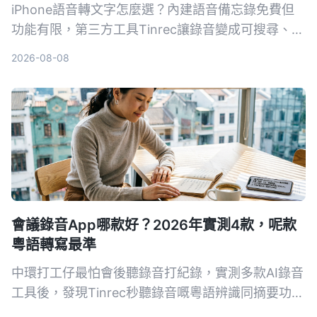
iPhone語音轉文字怎麼選？內建語音備忘錄免費但
功能有限，第三方工具Tinrec讓錄音變成可搜尋、可
整理的知識庫。這篇從準確率、整理能力、AI功能到
2026-08-08
跨平台，實測比較兩者差異，告訴你到底該選哪個。
會議錄音App哪款好？2026年實測4款，呢款
粵語轉寫最準
中環打工仔最怕會後聽錄音打紀錄，實測多款AI錄音
工具後，發現Tinrec秒聽錄音嘅粵語辨識同摘要功能
最貼地，支援會議、課堂、YouTube影片轉文字，免