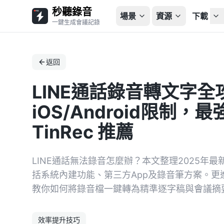
秒聽錄音
場景
資源
下載
一鍵生成會議記錄
返回
LINE通話錄音轉文字
iOS/Android限制，
TinRec 推薦
LINE通話無法錄音怎麼辦？本文整理2025年最新的
括系統內建功能、第三方App及錄音筆方案。更進一
教你如何將錄音檔一鍵轉為精準逐字稿與會議摘
效率提升技巧