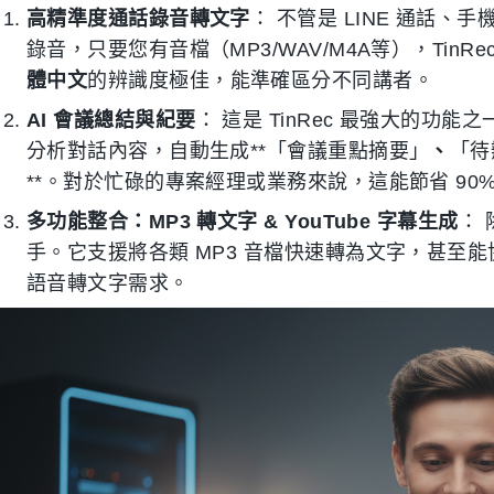
高精準度通話錄音轉文字
： 不管是 LINE 通話、手機
錄音，只要您有音檔（MP3/WAV/M4A等），Tin
體中文
的辨識度極佳，能準確區分不同講者。
AI 會議總結與紀要
： 這是 TinRec 最強大的功
分析對話內容，自動生成**「會議重點摘要」
、
「待辦
**。對於忙碌的專案經理或業務來說，這能節省 90
多功能整合：MP3 轉文字 & YouTube 字幕生成
： 
手。它支援將各類 MP3 音檔快速轉為文字，甚至能協
語音轉文字需求。