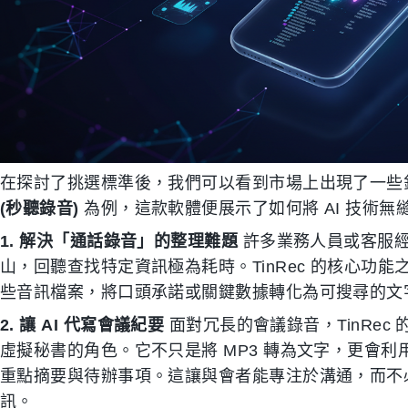
在探討了挑選標準後，我們可以看到市場上出現了一些
(秒聽錄音)
為例，這款軟體便展示了如何將 AI 技術
1. 解決「通話錄音」的整理難題
許多業務人員或客服經
山，回聽查找特定資訊極為耗時。TinRec 的核心功
些音訊檔案，將口頭承諾或關鍵數據轉化為可搜尋的文
2. 讓 AI 代寫會議紀要
面對冗長的會議錄音，TinRec 
虛擬秘書的角色。它不只是將 MP3 轉為文字，更會利
重點摘要與待辦事項。這讓與會者能專注於溝通，而不
訊。