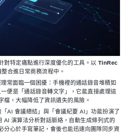
針對特定痛點進行深度優化的工具。以
TinRec
無縫整合進日常商務流程中。
理常面臨一個困擾：手機裡的通話錄音堆積如
能之一便是「通話錄音轉文字」，它能直接處理這
字檔，大幅降低了資訊遺失的風險。
的「AI 會議總結」與「會議紀要 AI」功能扮演了
用 AI 演算法分析對話脈絡，自動生成條列式的
必分心於手寫筆記，會後也能迅速向團隊同步資