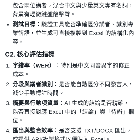
包含兩位講者，混合中文與少量英文專有名詞，
背景有輕微鍵盤敲擊聲。
測試目標
：驗證工具能否準確區分講者、識別專
業術語，並生成可直接複製到 Excel 的結構化內
容。
C2. 核心評估指標
字錯率（WER）
：特別是中文同音異字的修正
成本。
分段與講者識別
：是否能自動區分不同發言人，
減少手動標註時間。
摘要與行動項質量
：AI 生成的結論是否精確，
能否直接對應 Excel 中的「結論」與「待辦」欄
位。
匯出與整合效率
：是否支援 TXT/DOCX 匯出，
或提供 API/複製格式以便貼入 Excel。