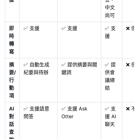
中文
尚可
即
✅ 支援
✅ 支援
✅ 支
❌ 僅
時
援
轉
寫
摘
✅ 自動生成
✅ 提供摘要與關
✅ 提
❌ 僅
要/
紀要與待辦
鍵詞
供會
行
議總
動
結
項
AI
✅ 支援語意
✅ 支援 Ask
✅ 支
❌ 不
對
問答
Otter
援 AI
話
聊天
查