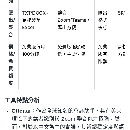
詢
匯
TXT/DOCX，
整合
匯出
SRT/
出/
易複製至
Zoom/Teams，
格式
整
Excel
匯出方便
多樣
合
價
免費版每月
免費版限額較
免費
高性
格/
100分鐘
低，主要付費
版有
方案
免
限額
費
額
度
工具特點分析
Otter.ai
：作為全球知名的會議助手，其在英文
環境下的講者識別與 Zoom 整合能力極強。然
而，對於以中文為主的會議，其辨識穩定度與語