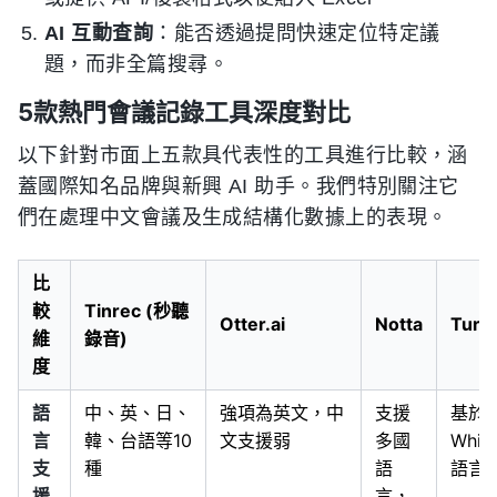
AI 互動查詢
：能否透過提問快速定位特定議
題，而非全篇搜尋。
5款熱門會議記錄工具深度對比
以下針對市面上五款具代表性的工具進行比較，涵
蓋國際知名品牌與新興 AI 助手。我們特別關注它
們在處理中文會議及生成結構化數據上的表現。
比
較
Tinrec (秒聽
Otter.ai
Notta
Turb
維
錄音)
度
語
中、英、日、
強項為英文，中
支援
基於
言
韓、台語等10
文支援弱
多國
Whis
支
種
語
語言
援
言，