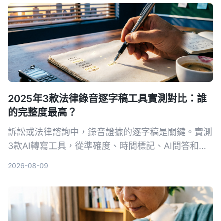
2025年3款法律錄音逐字稿工具實測對比：誰
的完整度最高？
訴訟或法律諮詢中，錄音證據的逐字稿是關鍵。實測
3款AI轉寫工具，從準確度、時間標記、AI問答和法
律場景適用性，找出能幫你省時又符合法院要求的首
2026-08-09
選。