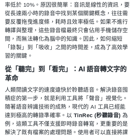
率低於 10%。原因很簡單：音訊是線性的資訊，要
從長達兩小時的錄音中找到某個關鍵概念，往往需
要反覆拖曳進度條，耗時且效率極低。如果不進行
轉譯與整理，這些錄音檔最終只會佔用手機儲存空
間，而無法轉化為腦中的知識。因此，如何縮短
「錄製」到「吸收」之間的時間差，成為了高效學
習的關鍵。
從「聽完」到「看完」：AI 語音轉文字的
革命
人類閱讀文字的速度遠快於聆聽語音。解決錄音囤
積症的第一步，就是利用工具將「聲音」視覺化。
隨著語音辨識技術的成熟，現代的 AI 工具已經能
達到極高的轉錄準確率。以
TinRec (秒聽錄音)
為
例，這類工具不僅支援即時錄音轉寫，更重要的是
解決了既有檔案的處理問題。使用者可以直接將課