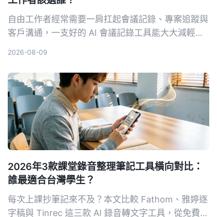
工作者該選誰？
自由工作者經常需要一肩扛起會議記錄、專案追蹤與
客戶溝通，一支好的 AI 會議記錄工具能大大減輕負
擔。本文從多來源輸入、中文支援、AI 整理能力、
2026-08-09
價格方案與跨平台體驗五大維度，深度比較 Tinrec
與 Otter.ai，幫助你找到最適合接案者的會議記錄幫
手。
2026年3款課堂錄音整理筆記工具橫向對比：
誰最適合台灣學生？
每次上課抄筆記來不及？本文比較 Fathom、雅婷逐
字稿與 Tinrec 這三款 AI 錄音轉文字工具，從免費額