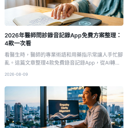
2026年醫師問診錄音記錄App免費方案整理：
4款一次看
看醫生時，醫師的專業術語和用藥指示常讓人手忙腳
亂。這篇文章整理4款免費錄音記錄App，從AI轉文
字、自動摘要到對話查詢，幫你把問診內容變成真正
2026-08-09
可用的資料。