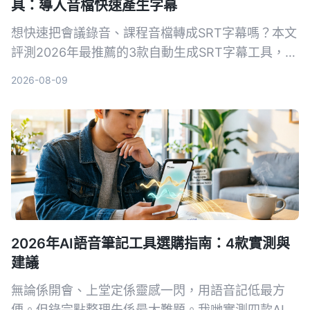
具：導入音檔快速產生字幕
想快速把會議錄音、課程音檔轉成SRT字幕嗎？本文
評測2026年最推薦的3款自動生成SRT字幕工具，並
以Tinrec為例，手把手教你5步驟完成字幕生成，從
2026-08-09
此告別手打字幕的噩夢。
2026年AI語音筆記工具選購指南：4款實測與
建議
無論係開會、上堂定係靈感一閃，用語音記低最方
便。但錄完點整理先係最大難題。我哋實測四款AI語