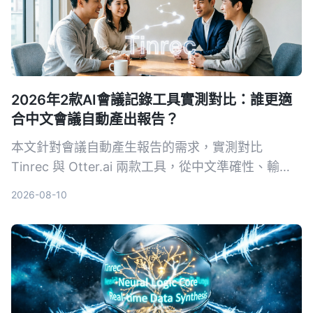
2026年2款AI會議記錄工具實測對比：誰更適
合中文會議自動產出報告？
本文針對會議自動產生報告的需求，實測對比
Tinrec 與 Otter.ai 兩款工具，從中文準確性、輸入
來源多樣性、會後整理、導出彈性與 AI 問答五個維
2026-08-10
度深度分析，幫助需要採購決策的主管快速判斷哪款
最適合中文會議場景。