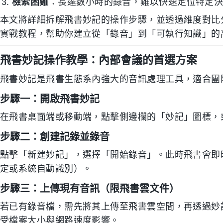
檢索困難
：長達數小時的錄音，難以快速定位特定
本文將詳細拆解飛書妙記的操作步驟，並透過維度對比分析 T
實戰教程，幫助你建立從「錄音」到「可執行知識」的
飛書妙記操作教學：內部會議的首選方案
飛書妙記是飛書生態系內強大的音訊處理工具，適合團
步驟一：開啟飛書妙記
在飛書桌面端或移動端，點擊側邊欄的「妙記」圖標，
步驟二：創建記錄並錄音
點擊「新建妙記」，選擇「開始錄音」。此時飛書會即
定或系統自動識別）。
步驟三：上傳現有音訊（限飛書雲文件）
若已有錄音檔，需先將其上傳至飛書雲空間，再透過妙
受檔案大小與網路速度影響。