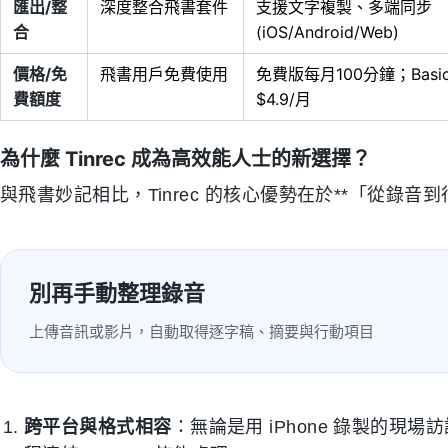
匯出/整
深度整合飛書套件
支援文字複製、多端同步
合
(iOS/Android/Web)
價格/免
飛書用戶免費使用
免費版每月100分鐘；Basi
費額度
$4.9/月
為什麼 Tinrec 成為高效能人士的新選擇？
與飛書妙記相比，Tinrec 的核心優勢在於**「從錄音
別再手動整理錄音
上傳音訊或影片，自動取得逐字稿、摘要與行動項目
跨平台與格式相容
：無論是用 iPhone 錄製的現場訪