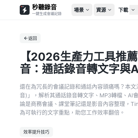
秒聽錄音
場景
資源
下載
一鍵生成會議記錄
返回
【2026生產力工具推薦】
音：通話錄音轉文字與A
還在為冗長的會議記錄和通話內容頭痛嗎？本文深度評
音)」，解析其通話錄音轉文字、MP3轉檔、AI會
論是商務會議、課堂筆記還是影音內容整理，Tin
為可執行的文字重點，助您工作效率翻倍。
效率提升技巧