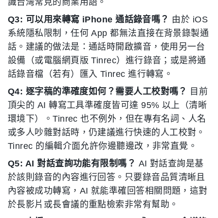
識台灣常見的商業用語。
Q3: 可以用來轉寫 iPhone 通話錄音嗎？
由於 iOS
系統隱私限制，任何 App 都無法直接在背景錄製通
話。建議的做法是：通話時開啟擴音，使用另一台
設備（或電腦網頁版 Tinrec）進行錄音；或是將通
話錄音檔（若有）匯入 Tinrec 進行轉寫。
Q4: 逐字稿的準確度如何？需要人工校對嗎？
目前
頂尖的 AI 轉寫工具準確度皆可達 95% 以上（清晰
環境下）。Tinrec 也不例外，但在專有名詞、人名
或多人吵雜對話時，仍建議進行快速的人工校對。
Tinrec 的編輯介面允許你邊聽邊改，非常直覺。
Q5: AI 對話查詢功能有限制嗎？
AI 對話查詢是基
於該則錄音的內容進行回答。只要錄音品質清晰且
內容被成功轉寫，AI 就能準確回答相關問題，這對
於長影片或長會議的重點檢索非常有幫助。