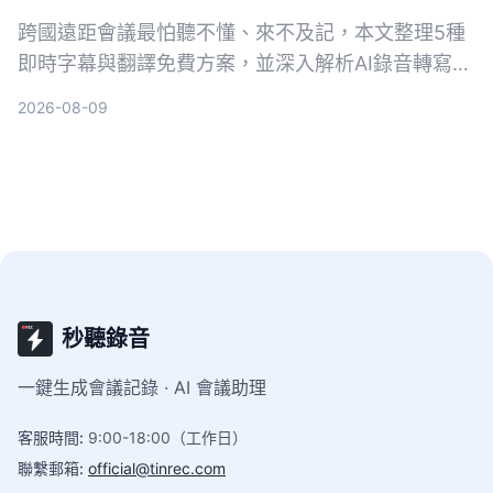
跨國遠距會議最怕聽不懂、來不及記，本文整理5種
即時字幕與翻譯免費方案，並深入解析AI錄音轉寫工
具Tinrec如何幫助你完整記錄會議、快速生成逐字稿
2026-08-09
與摘要，會後翻譯更輕鬆。
秒聽錄音
一鍵生成會議記錄 · AI 會議助理
客服時間
:
9:00-18:00（工作日）
聯繫郵箱
:
official@tinrec.com