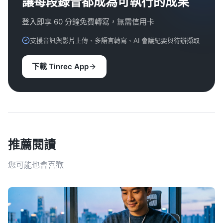
讓每段錄音都成為可執行的成果
登入即享 60 分鐘免費轉寫，無需信用卡
支援音訊與影片上傳、多語言轉寫、AI 會議紀要與待辦擷取
下載 Tinrec App
推薦閱讀
您可能也會喜歡