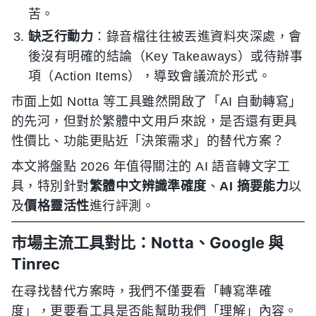
苦。
缺乏行動力
：錄音檔往往被丟進資料夾深處，會
後沒有明確的結論（Key Takeaways）或待辦事
項（Action Items），導致會議流於形式。
市面上如 Notta 等工具雖然開啟了「AI 自動轉寫」
的先河，但對於繁體中文用戶來說，是否還有更具
性價比、功能更貼近「決策需求」的替代方案？
本文將盤點 2026 年值得關注的 AI 語音轉文字工
具，特別針對
繁體中文辨識準確度
、
AI 摘要能力
以
及
價格靈活性
進行評測。
市場主流工具對比：Notta、Google 與
Tinrec
在尋找替代方案時，我們不僅要看「轉寫準確
度」，更要看工具是否能幫助我們「理解」內容。