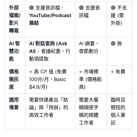
外部
🟢 支援音訊檔、
🟢 支援音
🔴 不支
檔案/
YouTube/Podcast
訊檔
援 (需
影片
連結
外掛)
轉寫
AI 智
AI 對話查詢 (Ask
AI 摘要、
🔴 無
慧功
AI)
、會議紀要、行
章節劃分
能
動項提取
價格
⭐ 高 CP 值 (免費
⭐ 市場標
⭐ 免費
親民
100分/月，Basic
準 (價格較
度
$4.9/月)
高)
適用
需要快速產出「結
需要大量
臨時且
場景
論」與「待辦」的
精細逐字
簡短的
高效工作者
稿的媒體
個人筆
工作者
記