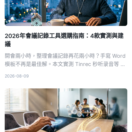
2026年會議記錄工具選購指南：4款實測與建
議
開會兩小時，整理會議記錄再花兩小時？手寫 Word
模板不再是最佳解。本文實測 Tinrec 秒听录音等 4
款 AI 工具，從準確度、AI 功能、跨平台與免費方案
2026-08-09
完整比較，幫你選對工具自動生成會議記錄、待辦事
項，把時間留給更重要的事。