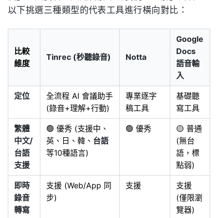
以下挑選三種類型的代表工具進行橫向對比：
Google
比較
Docs
Tinrec (秒聽錄音)
Notta
維度
語音輸
入
定位
全流程 AI 會議助手
專業逐字
基礎聽
(錄音+理解+行動)
稿工具
寫工具
繁體
🟢 優秀 (支援中、
🟢 優秀
🟡 普通
中文/
英、日、韓、
台語
(無台
台語
等10種語言)
語，標
支援
點弱)
即時
支援 (Web/App 同
支援
支援
錄音
步)
(僅限瀏
轉寫
覽器)