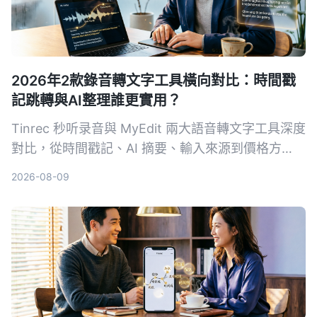
2026年2款錄音轉文字工具橫向對比：時間戳
記跳轉與AI整理誰更實用？
Tinrec 秒听录音與 MyEdit 兩大語音轉文字工具深度
對比，從時間戳記、AI 摘要、輸入來源到價格方
案，幫你選出最適合自己的錄音檔轉文字方案。
2026-08-09