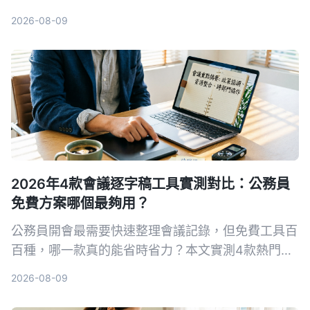
購建議，教你避開常見陷阱，把錄音變成可用的知
2026-08-09
識。
2026年4款會議逐字稿工具實測對比：公務員
免費方案哪個最夠用？
公務員開會最需要快速整理會議記錄，但免費工具百
百種，哪一款真的能省時省力？本文實測4款熱門AI
逐字稿工具，從繁體中文辨識、AI摘要到隱私導出完
2026-08-09
整比較，幫你選出最適合的方案。