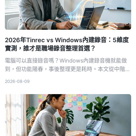
2026年Tinrec vs Windows內建錄音：5維度
實測，誰才是職場錄音整理首選？
電腦可以直接錄音嗎？Windows內建錄音機就能做
到，但功能陽春，事後整理更是耗時。本文從中階主
管的痛點出發，實測比較Tinrec與Windows內建錄
2026-08-09
音在錄音來源、轉寫整理、AI問答、輸出協作、價格
門檻五大維度的表現，幫你找到最適合會議、學習與
訪談的錄音整理方案。