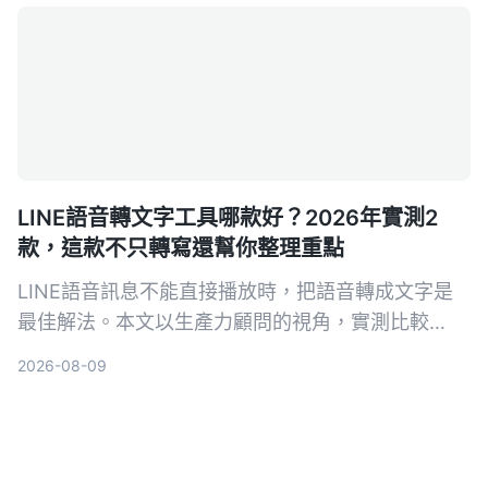
LINE語音轉文字工具哪款好？2026年實測2
款，這款不只轉寫還幫你整理重點
LINE語音訊息不能直接播放時，把語音轉成文字是
最佳解法。本文以生產力顧問的視角，實測比較
Notta與Tinrec兩款工具，從輸入來源、AI整理、中
2026-08-09
文場景與後續應用深入分析，幫助你找到最適合整理
LINE語音與各類錄音的方案。