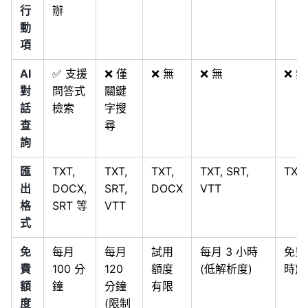
行
辦
動
項
AI
✅ 支援
❌ 僅
❌ 無
❌ 無
❌ 無
對
問答式
關鍵
話
檢索
字搜
查
尋
詢
匯
TXT,
TXT,
TXT,
TXT, SRT,
TXT,
出
DOCX,
SRT,
DOCX
VTT
格
SRT 等
VTT
式
免
每月
每月
試用
每月 3 小時
免費
費
100 分
120
額度
(低解析度)
時)
額
鐘
分鐘
有限
度
(限制