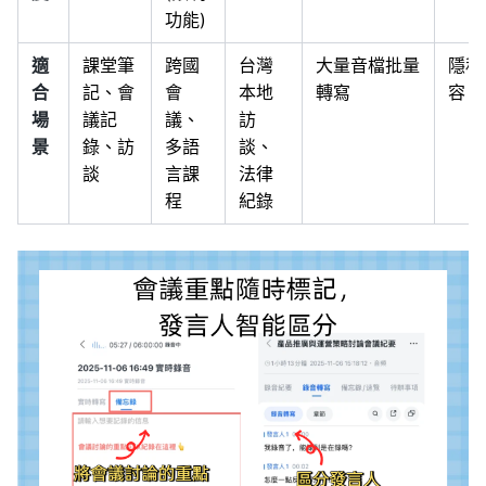
功能)
適
課堂筆
跨國
台灣
大量音檔批量
隱私
合
記、會
會
本地
轉寫
容、
場
議記
議、
訪
景
錄、訪
多語
談、
談
言課
法律
程
紀錄