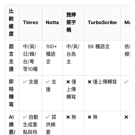
比
雅婷
較
Tinrec
Notta
逐字
TurboScribe
Mac
維
稿
度
語
中/英/
100+
中/英/
99 種語言
依賴 
言
日/韓/
種語
台為
模型
支
台/粵
言
主
援
等10種
即
✅ 支援
✅ 支
❌ 僅
❌ 僅上傳轉寫
✅ 支
時
援
上傳
轉
轉寫
寫
AI
✅ 自動
✅ 提
❌ 無
❌ 無
❌ 無
摘
生成重
供摘
要/
點與待
要