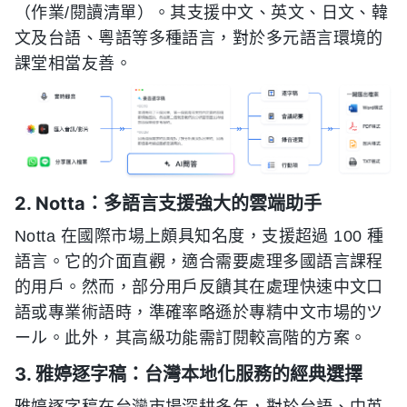
（作業/閱讀清單）。其支援中文、英文、日文、韓
文及台語、粵語等多種語言，對於多元語言環境的
課堂相當友善。
2. Notta：多語言支援強大的雲端助手
Notta 在國際市場上頗具知名度，支援超過 100 種
語言。它的介面直觀，適合需要處理多國語言課程
的用戶。然而，部分用戶反饋其在處理快速中文口
語或專業術語時，準確率略遜於專精中文市場的ツ
ール。此外，其高級功能需訂閱較高階的方案。
3. 雅婷逐字稿：台灣本地化服務的經典選擇
雅婷逐字稿在台灣市場深耕多年，對於台語、中英