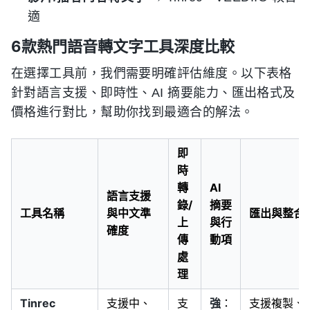
適
6款熱門語音轉文字工具深度比較
在選擇工具前，我們需要明確評估維度。以下表格
針對語言支援、即時性、AI 摘要能力、匯出格式及
價格進行對比，幫助你找到最適合的解法。
即
時
轉
AI
語言支援
錄/
摘要
工具名稱
與中文準
匯出與整合
上
與行
確度
傳
動項
處
理
Tinrec
支援中、
支
強
：
支援複製、