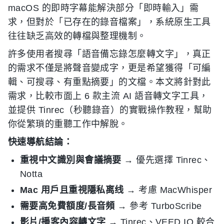
macOS 的即時字幕能解決部分「即時輸入」需
求，但對於「已存在的錄音檔案」，系統原生工具
往往缺乏高效的轉檔與整理機制。
許多使用者搜尋「語音備忘錄怎麼轉文字」，真正
的需求不僅是將聲音變成字，更是希望獲得「可編
輯、可搜尋、有重點摘要」的文檔。本文將針對此
需求，比較市面上 6 款主流 AI 語音轉文字工具，
並提供 Tinrec（秒聽錄音）的實戰操作教程，幫助
你從繁瑣的重聽工作中解脫。
快速導航結論：
重視中文識別與會議摘要
→ 優先選擇 Tinrec、
Notta
Mac 用戶且重視隱私离线
→ 考慮 MacWhisper
需要高免費額度/長音頻
→ 參考 TurboScribe
影片/播客內容轉文字
→ Tinrec、VEED.IO 較合