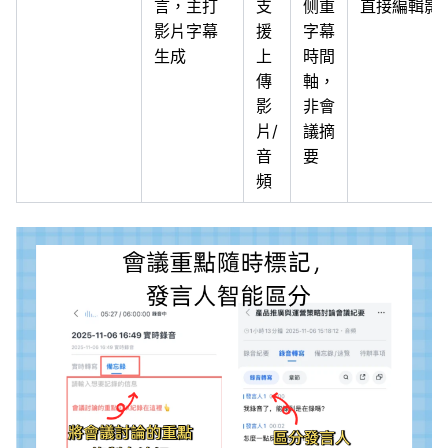
言，主打
支
侧重
直接編輯影
影片字幕
援
字幕
生成
上
時間
傳
軸，
影
非會
片/
議摘
音
要
頻