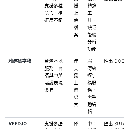
支援多種
援
轉錄
語言，準
上
工
確度不錯
傳
具，
檔
缺乏
案
後續
分析
功能
雅婷逐字稿
台灣本地
僅
弱：
匯出 DOC/T
服務，台
支
傳統
語與中英
援
逐字
混說表現
上
稿服
優異
傳
務，
檔
需手
案
動編
輯
VEED.IO
支援多語
僅
中：
匯出 SRT/V