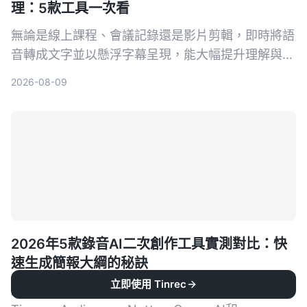
理：5款工具一次看
無論是線上課程、會議記錄還是影片剪輯，即時將語
音轉成文字並以懸浮字幕呈現，能大幅提升理解與複
習效率。本文整理 5 款實用工具，從完全免費到專
2026-08-09
業付費，帶你找到最適合的方案。
2026年5款錄音AI二次創作工具實測對比：快
速生成簡報大綱的秘訣
立即使用 Tinrec
用錄音直接生成簡報大綱真的可行？我實測了