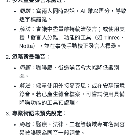
多人重疊發言未處理
：
問題
：當兩人同時說話，AI 難以區分，導致
逐字稿錯亂。
解法
：會議中盡量維持輪流發言；或使用支
援「發言人分離」功能的工具（如 Tinrec、
Notta），並在事後手動校正發言人標籤。
忽略背景雜音
：
問題
：咖啡廳、街道噪音會大幅降低識別
率。
解法
：儘量使用外接麥克風；或在安靜環境
錄音。若已產生雜音檔案，可嘗試使用具備
降噪功能的工具預處理。
專業術語未預先設定
：
問題
：醫療、法律、工程等領域專有名詞容
易被誤聽為同音一般詞彙。