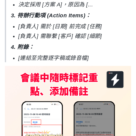
決定採用 [方案 A]，原因為 [...
3. 待辦行動項 (Action Items)：
[負責人] 需於 [日期] 前完成 [任務]
[負責人] 需聯繫 [客戶] 確認 [細節]
4. 附錄：
[連結至完整逐字稿或錄音檔]