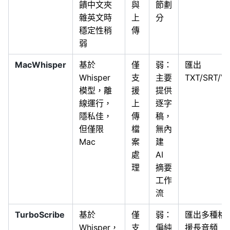
饋中文夾
與
節劃
雜英文時
上
分
穩定性稍
傳
弱
MacWhisper
基於
僅
弱：
匯出
Whisper
支
主要
TXT/SRT/V
模型，離
援
提供
線運行，
上
逐字
隱私佳，
傳
稿，
但僅限
檔
無內
Mac
案
建
處
AI
理
摘要
工作
流
TurboScribe
基於
僅
弱：
匯出多種格
Whisper，
支
偏純
援長音頻