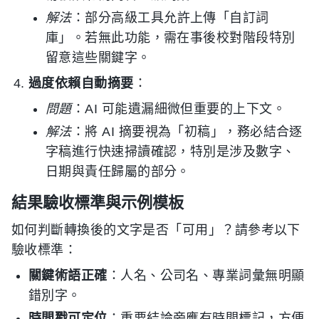
解法
：部分高級工具允許上傳「自訂詞
庫」。若無此功能，需在事後校對階段特別
留意這些關鍵字。
過度依賴自動摘要
：
問題
：AI 可能遺漏細微但重要的上下文。
解法
：將 AI 摘要視為「初稿」，務必結合逐
字稿進行快速掃讀確認，特別是涉及數字、
日期與責任歸屬的部分。
結果驗收標準與示例模板
如何判斷轉換後的文字是否「可用」？請參考以下
驗收標準：
關鍵術語正確
：人名、公司名、專業詞彙無明顯
錯別字。
時間戳可定位
：重要結論旁應有時間標記，方便