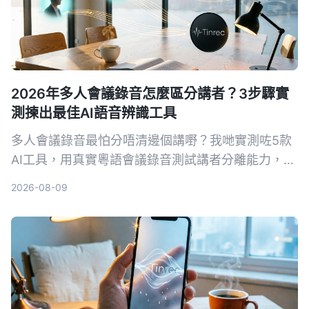
2026年多人會議錄音怎麼區分講者？3步驟實
測揀出最佳AI語音辨識工具
多人會議錄音最怕分唔清邊個講嘢？我哋實測咗5款
AI工具，用真實粵語會議錄音測試講者分離能力，最
後揀出 Tinrec 秒听錄音係最適合香港打工仔嘅選
2026-08-09
擇。從揀工具標準到避坑指南，一次過幫你慳返OT
時間。