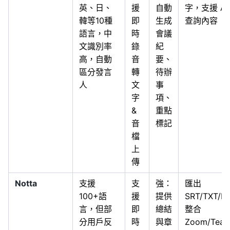
英、日、
援
自動
字，支援 AI
韓等10種
即
生成
查詢內容
語言，中
時
會議
文識別率
錄
紀
高，自動
音
要、
區分發言
轉
待辦
人
文
事
字
項、
&
重點
音
標記
檔
上
傳
Notta
支援
支
強：
匯出
100+語
援
提供
SRT/TXT/
言，但部
即
總結
整合
分用戶反
時
與章
Zoom/Tea