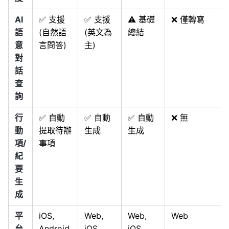
AI
✅ 支援
✅ 支援
⚠️ 基礎
❌ 僅轉寫
語
(自然語
(英文為
總結
意
言問答)
主)
對
話
查
詢
行
✅ 自動
✅ 自動
✅ 自動
❌ 無
動
提取待辦
生成
生成
項/
事項
紀
要
生
成
平
iOS,
Web,
Web,
Web
台
Android,
iOS,
iOS,