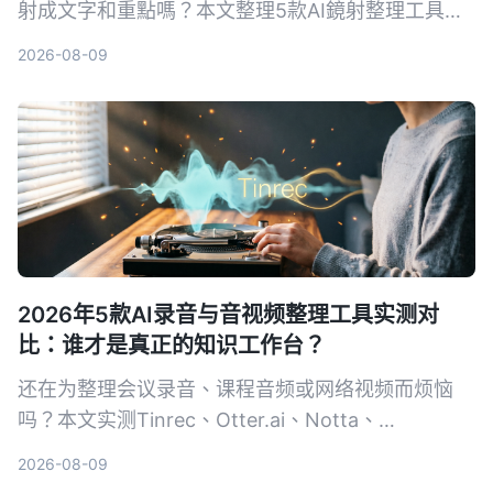
射成文字和重點嗎？本文整理5款AI鏡射整理工具，
實測比較功能、價格與適合情境，幫你找到最適合的
2026-08-09
方案。
2026年5款AI录音与音视频整理工具实测对
比：谁才是真正的知识工作台？
还在为整理会议录音、课程音频或网络视频而烦恼
吗？本文实测Tinrec、Otter.ai、Notta、
TurboScribe、PLAUD Note五款工具，从准确率、
2026-08-09
后处理能力、中文支持到性价比，帮你找出最适合你