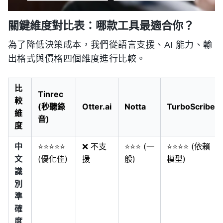
關鍵維度對比表：哪款工具最適合你？
為了降低決策成本，我們從語言支援、AI 能力、輸
出格式與價格四個維度進行比較。
比
Tinrec
較
(秒聽錄
Otter.ai
Notta
TurboScribe
維
音)
度
中
⭐⭐⭐⭐⭐
❌ 不支
⭐⭐⭐ (一
⭐⭐⭐⭐ (依賴
文
(優化佳)
援
般)
模型)
識
別
準
確
度