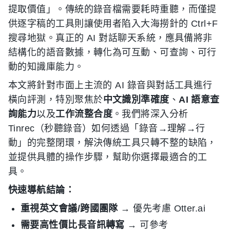
提取價值」。傳統的錄音檔需要耗時重聽，而僅提
供逐字稿的工具則讓使用者陷入大海撈針的 Ctrl+F
搜尋地獄。真正的 AI 對話聊天系統，應具備將非
結構化的語音數據，轉化為可互動、可查詢、可行
動的知識庫能力。
本文將針對市面上主流的 AI 錄音與對話工具進行
橫向評測，特別聚焦於
中文識別準確度
、
AI 語意查
詢能力
以及
工作流整合度
。我們將深入分析
Tinrec（秒聽錄音）如何透過「錄音→理解→行
動」的完整閉環，解決傳統工具只轉不整的缺陷，
並提供具體的操作步驟，幫助你選擇最適合的工
具。
快速導航結論：
重視英文會議/跨國團隊
→ 優先考慮 Otter.ai
需要高性價比長音訊轉寫
→ 可參考