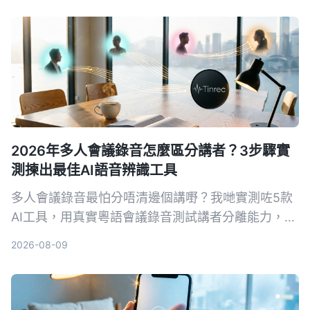
2026年多人會議錄音怎麼區分講者？3步驟實
測揀出最佳AI語音辨識工具
多人會議錄音最怕分唔清邊個講嘢？我哋實測咗5款
AI工具，用真實粵語會議錄音測試講者分離能力，最
後揀出 Tinrec 秒听錄音係最適合香港打工仔嘅選
2026-08-09
擇。從揀工具標準到避坑指南，一次過幫你慳返OT
時間。