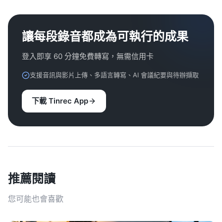
讓每段錄音都成為可執行的成果
登入即享 60 分鐘免費轉寫，無需信用卡
支援音訊與影片上傳、多語言轉寫、AI 會議紀要與待辦擷取
下載 Tinrec App
推薦閱讀
您可能也會喜歡