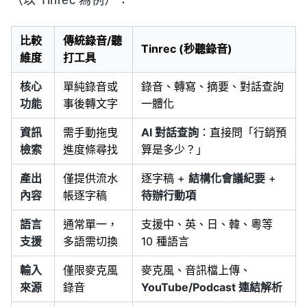
比較
傳統錄音/聽
Tinrec (秒聽錄音)
維度
打工具
核心
單純錄音或
錄音、轉寫、摘要、對話查詢
功能
事後轉文字
一體化
資訊
需手動拖曳
AI 對話查詢
：直接問「行銷預
檢索
進度條尋找
算是多少？」
產出
僅提供流水
逐字稿 +
結構化會議紀要
+
內容
帳逐字稿
待辦行動項
語言
通常單一，
支援中、英、日、韓、粵等
支援
多語需切換
10 種語言
輸入
僅限麥克風
麥克風、音訊檔上傳、
來源
錄音
YouTube/Podcast 連結解析