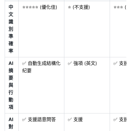
中
⭐⭐⭐⭐⭐ (優化佳)
⭐ (不支援)
⭐⭐⭐ (
文
識
別
準
確
率
AI
✅ 自動生成結構化
✅ 強項 (英文)
✅ 支援
摘
纪要
要
與
行
動
項
AI
✅ 支援語意問答
✅ 支援
✅ 支援
對