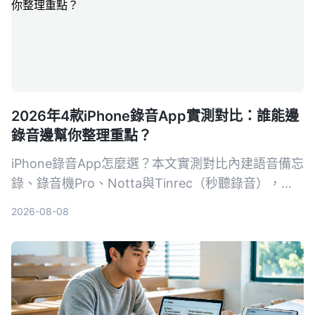
2026年4款iPhone錄音App實測對比：誰能邊
錄音邊幫你整理重點？
iPhone錄音App怎麼選？本文實測對比內建語音備忘
錄、錄音機Pro、Notta與Tinrec（秒聽錄音），從
錄音品質、轉寫準確度、AI摘要、跨平台到價格完整
2026-08-08
分析，告訴你哪一款最省時省力。