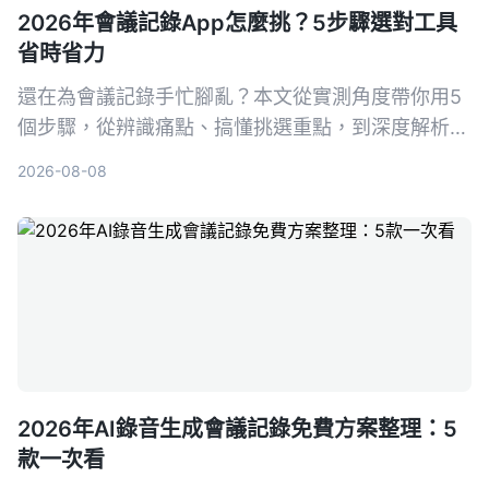
2026年會議記錄App怎麼挑？5步驟選對工具
省時省力
還在為會議記錄手忙腳亂？本文從實測角度帶你用5
個步驟，從辨識痛點、搞懂挑選重點，到深度解析首
選工具Tinrec（秒聽錄音），並比較Otter.ai、
2026-08-08
Notta、PLAUD Note等熱門選擇，幫你找到最適合
的會議記錄幫手，再也不怕漏掉關鍵決策。
2026年AI錄音生成會議記錄免費方案整理：5
款一次看