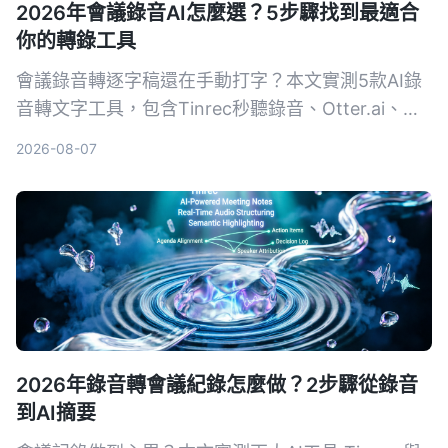
2026年會議錄音AI怎麼選？5步驟找到最適合
你的轉錄工具
會議錄音轉逐字稿還在手動打字？本文實測5款AI錄
音轉文字工具，包含Tinrec秒聽錄音、Otter.ai、
Notta、SeaMeet、Notion AI與Google免費方案，
2026-08-07
從功能、價格到適用場景一次整理，幫你選出最適合
的會議記錄幫手。
2026年錄音轉會議紀錄怎麼做？2步驟從錄音
到AI摘要