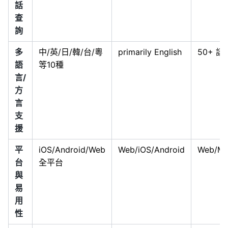
話
查
詢
多
中/英/日/韓/台/粵
primarily English
50+ 語
語
等10種
言/
方
言
支
援
平
iOS/Android/Web
Web/iOS/Android
Web/Mo
台
全平台
與
易
用
性