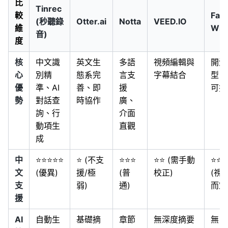
比
Tinrec
較
Fast
(秒聽錄
Otter.ai
Notta
VEED.IO
維
Whi
音)
度
核
中文識
英文生
多語
視頻編輯與
開源
心
別精
態系完
言支
字幕結合
型、
優
準、AI
善、即
援
可控
勢
對話查
時協作
廣、
詢、行
介面
動項生
直觀
成
中
⭐⭐⭐⭐⭐
⭐ (不支
⭐⭐⭐
⭐⭐ (需手動
⭐⭐⭐
文
(優異)
援/極
(普
校正)
(視
支
弱)
通)
而定
援
AI
自動生
基礎摘
章節
無深度摘要
無 