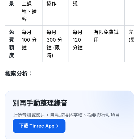
景
上課
協作
議
程、播
客
免
每月
每月
每月
有限免費試
完全
費
100 分
300 分
120
用
(需
額
鐘
鐘 (限
分鐘
度
時)
觀察分析：
別再手動整理錄音
上傳音訊或影片，自動取得逐字稿、摘要與行動項目
下載 Tinrec App