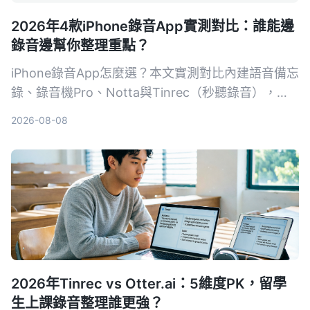
2026年4款iPhone錄音App實測對比：誰能邊
錄音邊幫你整理重點？
iPhone錄音App怎麼選？本文實測對比內建語音備忘
錄、錄音機Pro、Notta與Tinrec（秒聽錄音），從
錄音品質、轉寫準確度、AI摘要、跨平台到價格完整
2026-08-08
分析，告訴你哪一款最省時省力。
2026年Tinrec vs Otter.ai：5維度PK，留學
生上課錄音整理誰更強？