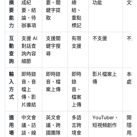
摘
成紀
要、關
總
功能
文字
要
要、結
鍵字提
結、
能
論、待
取
重點
力
辦事項
標記
互
支援 AI
支援關
有限
不支援
不支
動
對話查
鍵字搜
支援
查
詢內容
尋
詢
細節
輸
即時錄
即時錄
即時
影片檔案上
本地
入
音、音
音、檔
錄
傳
處理
方
檔上
案上傳
音、
式
傳、影
檔案
片連結
上傳
適
中文會
英文會
多語
YouTuber、
開發
用
議、訪
議、跨
言跨
短視頻創作
隱私
場
談、線
國團隊
境會
用戶