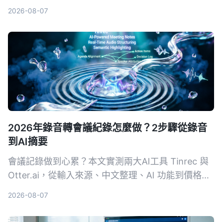
Notta、SeaMeet、Notion AI與Google免費方案，
2026-08-07
從功能、價格到適用場景一次整理，幫你選出最適合
的會議記錄幫手。
2026年錄音轉會議紀錄怎麼做？2步驟從錄音
到AI摘要
會議記錄做到心累？本文實測兩大AI工具 Tinrec 與
Otter.ai，從輸入來源、中文整理、AI 功能到價格方
案，用4個關鍵維度幫你選對工具，一鍵把錄音變成
2026-08-07
結構化會議摘要。