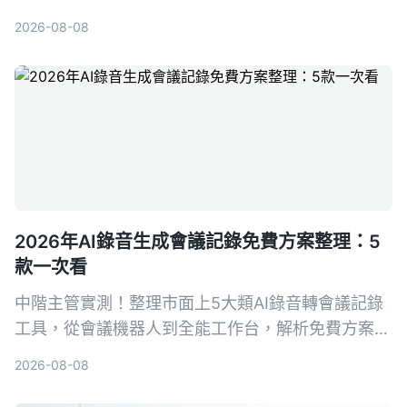
選工具Tinrec（秒聽錄音），並比較Otter.ai、
2026-08-08
Notta、PLAUD Note等熱門選擇，幫你找到最適合
的會議記錄幫手，再也不怕漏掉關鍵決策。
2026年AI錄音生成會議記錄免費方案整理：5
款一次看
中階主管實測！整理市面上5大類AI錄音轉會議記錄
工具，從會議機器人到全能工作台，解析免費方案與
選購重點，並以Tinrec為例，教你如何用錄音自動生
2026-08-08
成會議紀錄，省下50%整理時間。