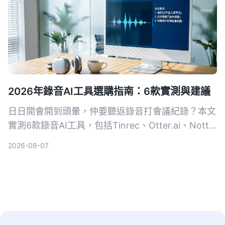
2026年錄音AI工具選購指南：6款實測與建議
日日開會開到頭暈，仲要聽返錄音打會議紀錄？本文
實測6款錄音AI工具，包括Tinrec、Otter.ai、Notta
等，幫你搵出最慳時間嘅方案，從此告別OT。
2026-08-07