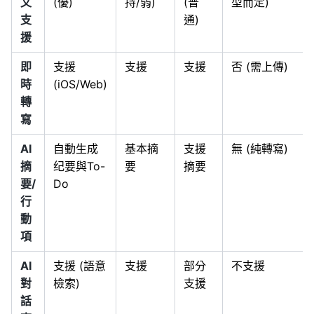
文
(優)
持/弱)
(普
型而定)
支
通)
援
即
支援
支援
支援
否 (需上傳)
時
(iOS/Web)
轉
寫
AI
自動生成
基本摘
支援
無 (純轉寫)
摘
纪要與To-
要
摘要
要/
Do
行
動
項
AI
支援 (語意
支援
部分
不支援
對
檢索)
支援
話