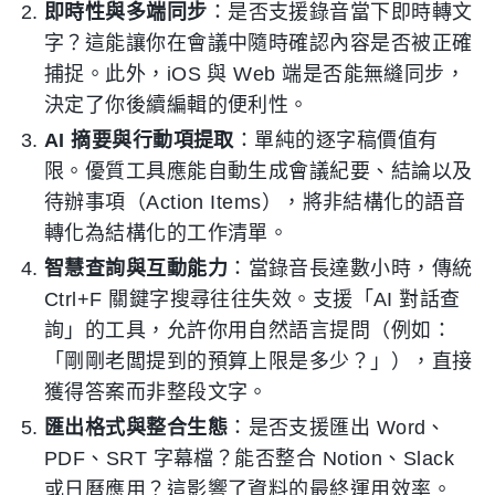
即時性與多端同步
：是否支援錄音當下即時轉文
字？這能讓你在會議中隨時確認內容是否被正確
捕捉。此外，iOS 與 Web 端是否能無縫同步，
決定了你後續編輯的便利性。
AI 摘要與行動項提取
：單純的逐字稿價值有
限。優質工具應能自動生成會議紀要、結論以及
待辦事項（Action Items），將非結構化的語音
轉化為結構化的工作清單。
智慧查詢與互動能力
：當錄音長達數小時，傳統
Ctrl+F 關鍵字搜尋往往失效。支援「AI 對話查
詢」的工具，允許你用自然語言提問（例如：
「剛剛老闆提到的預算上限是多少？」），直接
獲得答案而非整段文字。
匯出格式與整合生態
：是否支援匯出 Word、
PDF、SRT 字幕檔？能否整合 Notion、Slack
或日曆應用？這影響了資料的最終運用效率。