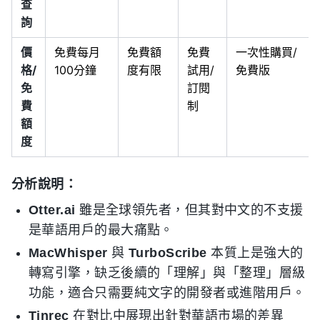
查
詢
價
免費每月
免費額
免費
一次性購買/
格/
100分鐘
度有限
試用/
免費版
免
訂閱
費
制
額
度
分析說明：
Otter.ai
雖是全球領先者，但其對中文的不支援
是華語用戶的最大痛點。
MacWhisper
與
TurboScribe
本質上是強大的
轉寫引擎，缺乏後續的「理解」與「整理」層級
功能，適合只需要純文字的開發者或進階用戶。
Tinrec
在對比中展現出針對華語市場的差異