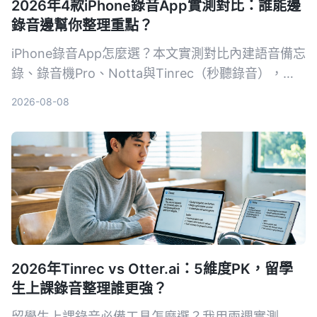
2026年4款iPhone錄音App實測對比：誰能邊
錄音邊幫你整理重點？
iPhone錄音App怎麼選？本文實測對比內建語音備忘
錄、錄音機Pro、Notta與Tinrec（秒聽錄音），從
錄音品質、轉寫準確度、AI摘要、跨平台到價格完整
2026-08-08
分析，告訴你哪一款最省時省力。
2026年Tinrec vs Otter.ai：5維度PK，留學
生上課錄音整理誰更強？
留學生上課錄音必備工具怎麼選？我用兩週實測