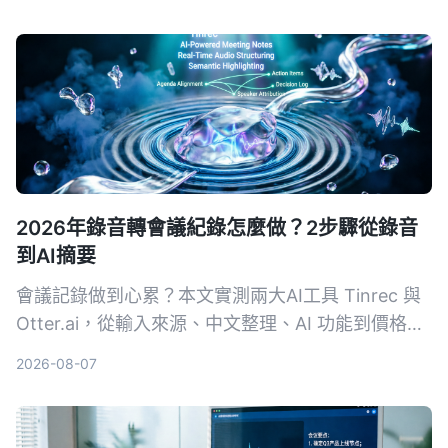
從功能、價格到適用場景一次整理，幫你選出最適合
的會議記錄幫手。
2026年錄音轉會議紀錄怎麼做？2步驟從錄音
到AI摘要
會議記錄做到心累？本文實測兩大AI工具 Tinrec 與
Otter.ai，從輸入來源、中文整理、AI 功能到價格方
案，用4個關鍵維度幫你選對工具，一鍵把錄音變成
2026-08-07
結構化會議摘要。