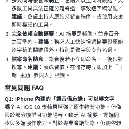
多人同時發言未制止
：當兩人以上同時說話，大
多數工具無法正確分離聲道，導致逐字稿混亂。
建議
：會議主持人應維持發言秩序，或使用支援
即時標記的工具。
完全依賴自動摘要
：AI 摘要是輔助，並非百分
之百準確。
建議
：務必人工快速掃過摘要與原始
逐字稿的關鍵段落，特別是數字與专有名词。
檔案命名隨意
：錄音後若不立即命名，日後很難
搜尋。
建議
：養成習慣，在儲存時立即加上「日
期_主題_參與人」標籤。
常見問題 FAQ
Q1: iPhone 內建的「語音備忘錄」可以轉文字
嗎？
A: iOS 18 後蘋果增強了原生轉寫功能，但僅
限於部分機型且功能陽春，缺乏 AI 摘要、雲端同
步與多端協作能力。對於專業會議記錄，仍需依賴