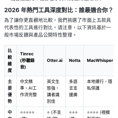
2026 年熱門工具深度對比：誰最適合你？
為了讓你更直觀地比較，我們挑選了市面上五款具
代表性的工具進行對比。请注意，以下資訊基於一
般市場反饋與產品公開特性整理。
比
Tinrec
較
(秒聽錄
Otter.ai
Notta
MacWhisper
維
音)
度
主
中文精
英文生
多語
本地運行、隱
要
準、AI工
態強、
言支
私保護
優
作流完整
講者識
援廣
勢
別佳
中
⭐⭐⭐⭐⭐
⭐ (不支
⭐⭐⭐
⭐⭐⭐⭐ (視模