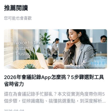
推薦閱讀
您可能也會喜歡
2026年會議記錄App怎麼挑？5步驟選對工具
省時省力
還在為會議記錄手忙腳亂？本文從實測角度帶你用5
個步驟，從辨識痛點、搞懂挑選重點，到深度解析首
選工具Tinrec（秒聽錄音），並比較Otter.ai、
2026-08-08