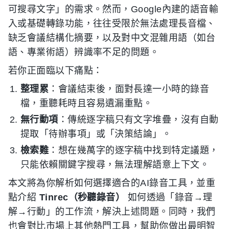
可搜尋文字」的需求。然而，Google內建的語音輸
入或基礎轉錄功能，往往受限於無法處理長音檔、
缺乏會議結構化摘要，以及對中文混雜用語（如台
語、專業術語）辨識率不足的問題。
若你正面臨以下痛點：
整理累
：會議結束後，面對長達一小時的錄音
檔，重聽耗時且容易遺漏重點。
無行動項
：傳統逐字稿只有文字堆疊，沒有自動
提取「待辦事項」或「決策結論」。
檢索難
：想在幾萬字的逐字稿中找到特定議題，
只能依賴關鍵字搜尋，無法理解語意上下文。
本文將為你解析如何選擇適合的AI錄音工具，並重
點介紹
Tinrec（秒聽錄音）
如何透過「錄音→理
解→行動」的工作流，解決上述問題。同時，我們
也會對比市場上其他熱門工具，幫助你做出最明智