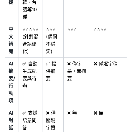
援
韓、台
語等10
種
中
⭐⭐⭐⭐⭐
⭐⭐⭐
⭐⭐⭐
⭐⭐⭐⭐
文
(針對混
(偶爾
辨
合語優
不穩
識
化)
定)
AI
✅ 自動
✅ 提
❌ 僅字
❌ 僅逐字稿
摘
生成紀
供摘
幕，無摘
要/
要與待
要
要
行
辦
動
項
AI
✅ 支援
❌ 僅
❌ 無
❌ 無
對
語意問
關鍵
話
答
字搜