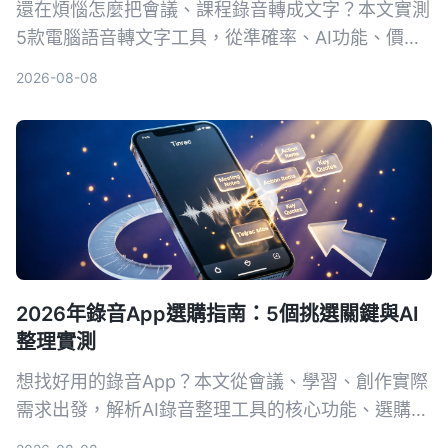
還在煩惱怎麼把會議、課程錄音轉成文字？本文實測
5款電腦語音轉文字工具，從準確率、AI功能、價格
到跨平台支援完整比較，告訴你哪一款最適合整理中
2026-08-08
文內容，讓錄音不再只是一堆音檔。
2026年錄音App選購指南：5個挑選關鍵與AI
整理實測
想找好用的錄音App？本文從會議、學習、創作實際
需求出發，解析AI錄音整理工具的核心功能、選購要
點，並以Tinrec秒聽錄音為例，展示如何把錄音變成