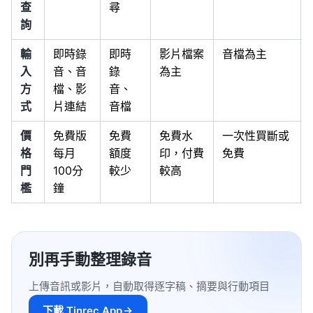
查
尋
詢
輸
即時錄
即時
影片檔案
音檔為主
入
音、音
錄
為主
方
檔、影
音、
式
片連結
音檔
價
免費版
免費
免費水
一次性買斷或
格
每月
額度
印，付費
免費
門
100分
較少
較高
檻
鐘
別再手動整理錄音
上傳音訊或影片，自動取得逐字稿、摘要與行動項目
下載 Tinrec App