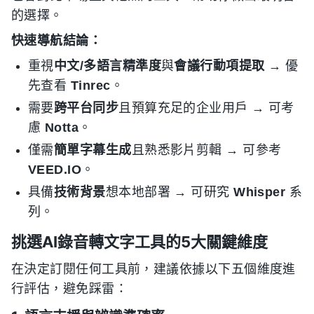
的選擇。
快速導航結論：
重視
中文/多語言精準度
與
會議行動項提取
→ 優
先查看
Tinrec
。
需要
跨平台同步
且預算充足的企业用戶 → 可考
慮
Notta
。
僅需
簡單字幕生成
且熟悉影片剪輯 → 可參考
VEED.IO
。
具備
技術背景
想本地部署 → 可研究
Whisper
系
列。
挑選AI錄音轉文字工具的5大關鍵維度
在決定訂閱任何工具前，建議依據以下五個維度進
行評估，避免踩雷：