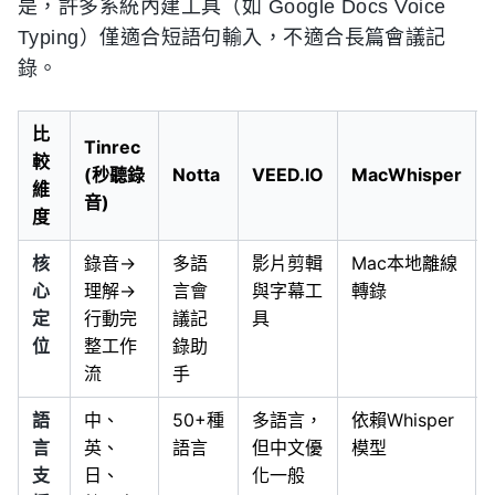
是，許多系統內建工具（如 Google Docs Voice
Typing）僅適合短語句輸入，不適合長篇會議記
錄。
比
Tinrec
較
(秒聽錄
Notta
VEED.IO
MacWhisper
維
音)
度
核
錄音→
多語
影片剪輯
Mac本地離線
心
理解→
言會
與字幕工
轉錄
定
行動完
議記
具
位
整工作
錄助
流
手
語
中、
50+種
多語言，
依賴Whisper
言
英、
語言
但中文優
模型
支
日、
化一般