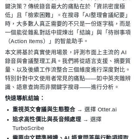
鍵決策？傳統錄音最大的痛點在於「資訊密度極
低」且「檢索困難」。在搜尋「AI整理會議紀要」
時，大多數人真正需要的不只是一份逐字稿，而是
一個能從雜亂對話中提煉出「結論」與「待辦事項
（Action Items）」的智能助手。
本文將基於真實使用場景，評測市面上主流的 AI
錄音與會議整理工具。我們將從語言支援、摘要質
量、以及後續工作流整合三個維度進行深度對比。
特別針對中文使用者常見的痛點——如中英夾雜辨
識、語意查詢而非關鍵字搜尋——進行分析。
快速導航結論：
重視英文會議與生態整合
→ 選擇 Otter.ai
追求高性價比與長音頻處理
→ 選擇
TurboScribe
需要中文精準辨識、AI 語意問答與行動項提取