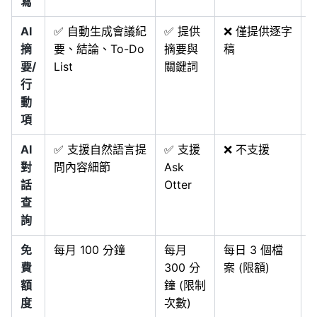
寫
AI
✅ 自動生成會議紀
✅ 提供
❌ 僅提供逐字
摘
要、結論、To-Do
摘要與
稿
要/
List
關鍵詞
行
動
項
AI
✅ 支援自然語言提
✅ 支援
❌ 不支援
對
問內容細節
Ask
話
Otter
查
詢
免
每月 100 分鐘
每月
每日 3 個檔
費
300 分
案 (限額)
額
鐘 (限制
度
次數)