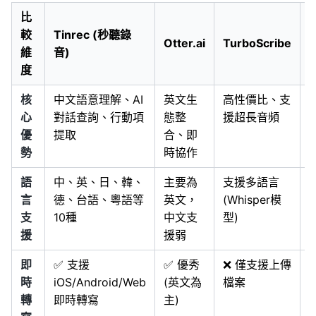
比
較
Tinrec (秒聽錄
Otter.ai
TurboScribe
M
維
音)
度
核
中文語意理解、AI
英文生
高性價比、支
心
對話查詢、行動項
態整
援超長音頻
優
提取
合、即
勢
時協作
語
中、英、日、韓、
主要為
支援多語言
言
德、台語、粵語等
英文，
(Whisper模
支
10種
中文支
型)
援
援弱
即
✅ 支援
✅ 優秀
❌ 僅支援上傳
時
iOS/Android/Web
(英文為
檔案
轉
即時轉寫
主)