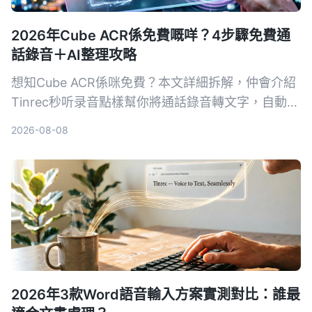
2026年Cube ACR係免費嘅咩？4步驟免費通
話錄音＋AI整理攻略
想知Cube ACR係咪免費？本文詳細拆解，仲會介紹
Tinrec秒听录音點樣幫你將通話錄音轉文字，自動出
摘要同待辦，等你唔使再OT聽返錄音。
2026-08-08
2026年3款Word語音輸入方案實測對比：誰最