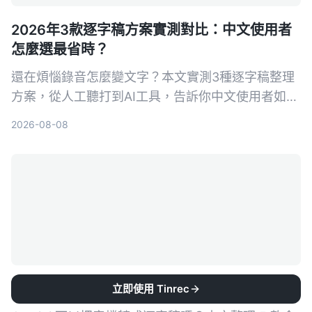
2026年3款逐字稿方案實測對比：中文使用者
怎麼選最省時？
還在煩惱錄音怎麼變文字？本文實測3種逐字稿整理
方案，從人工聽打到AI工具，告訴你中文使用者如何
選最省時。Tinrec秒听录音不只轉文字，更幫你摘
2026-08-08
要、提取待辦、問答查詢，讓逐字稿真的能用。
2026年錄音轉文字免費方案整理：5款一次看
立即使用 Tinrec