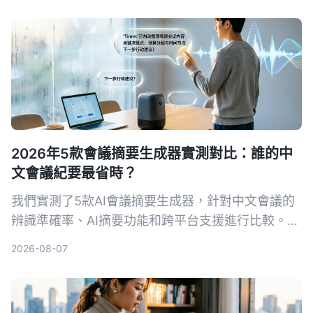
2026年5款會議摘要生成器實測對比：誰的中
文會議紀要最省時？
我們實測了5款AI會議摘要生成器，針對中文會議的
辨識準確率、AI摘要功能和跨平台支援進行比較。
Tinrec（秒聽錄音）以粵語8.3%字錯率與獨家AI對
2026-08-07
話查詢脫穎而出，適合需要高效整理會議記錄的你。