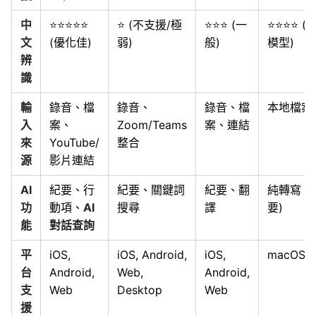
中
⭐⭐⭐⭐⭐
⭐ (不支援/極
⭐⭐⭐ (一
⭐⭐⭐⭐ (
文
(優化佳)
弱)
般)
模型)
辨
識
輸
錄音、檔
錄音、
錄音、檔
本地檔案
入
案、
Zoom/Teams
案、連結
來
YouTube/
整合
源
影片連結
AI
紀要、行
紀要、關鍵詞
紀要、翻
純轉寫 (
功
動項、
AI
搜尋
譯
要)
能
對話查詢
平
iOS,
iOS, Android,
iOS,
macOS O
台
Android,
Web,
Android,
支
Web
Desktop
Web
援