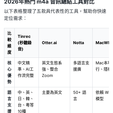
2026年熱門 m4a 音訊總結工具對比
以下表格整理了五款具代表性的工具，幫助你快速
定位需求：
比
Tinrec
較
(秒聽錄
Otter.ai
Notta
MacWhi
維
音)
度
核
中文精
英文生態系
多語言支
Mac本地
心
準、AI工
強、整合
援廣
行、隱私
優
作流完整
Zoom
勢
語
中、英、
主要為英文
50+ 語
依賴 Whis
言
日、韓、
言
模型
支
台、粵等
援
10種