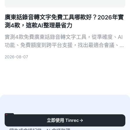
廣東話錄音轉文字免費工具哪款好？2026年實
測4款，這款AI整理最省力
實測4款免費廣東話錄音轉文字工具，從準確度、AI
功能、免費額度到跨平台支援，找出最適合會議、訪
談和學習的選擇。Tinrec（秒聽錄音）雖然不是轉寫
2026-08-07
最強，但結合AI摘要、待辦與問答，讓錄音不只是文
字，而是可行動的知識。
秒聽錄音
立即使用 Tinrec