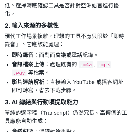
低。選擇時應確認工具是否針對亞洲語言進行優
化。
2. 輸入來源的多樣性
現代工作場景複雜，理想的工具不應只限於「即時
錄音」。它應該能處理：
即時錄音
：面對面會議或電話紀錄。
音訊檔案上傳
：處理既有的
,
,
.m4a
.mp3
等檔案。
.wav
影片連結解析
：直接輸入 YouTube 或播客網址
即可轉寫，省去下載步驟。
3. AI 總結與行動項提取能力
單純的逐字稿（Transcript）仍然冗長。高價值的工
具應能自動生成：
會議紀要
：濃縮討論重點。