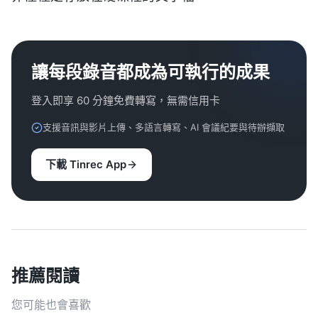
讓每段錄音都成為可執行的成果
登入即享 60 分鐘免費轉寫，無需信用卡
支援音訊與影片上傳、多語言轉寫、AI 會議紀要與待辦擷取
下載 Tinrec App
推薦閱讀
您可能也會喜歡