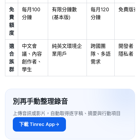
免
每月100
有限分鐘數
每月120
免費版有
費
分鐘
(基本版)
分鐘
額
度
適
中文會
純英文環境企
跨國團
開發者、
合
議、內容
業用戶
隊、多語
隱私者
族
創作者、
需求
群
學生
別再手動整理錄音
上傳音訊或影片，自動取得逐字稿、摘要與行動項目
下載 Tinrec App