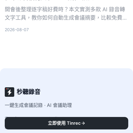
開會後整理逐字稿好費時？本文實測多款 AI 錄音轉
文字工具，教你如何自動生成會議摘要，比較免費與
付費方案，找出最適合你的會議記錄解方。
2026-08-07
秒聽錄音
一鍵生成會議記錄 · AI 會議助理
客服時間
:
9:00-18:00（工作日）
立即使用 Tinrec
聯繫郵箱
:
official@tinrec.com