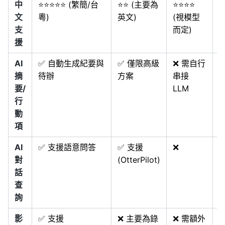
中
⭐⭐⭐⭐⭐ (繁簡/台
⭐⭐ (主要為
⭐⭐⭐⭐
⭐
文
粵)
英文)
(視模型
支
而定)
援
AI
✅ 自動生成紀要與
✅ 僅限高級
❌ 需自行
摘
待辦
方案
串接
要/
LLM
行
動
項
AI
✅ 支援語意問答
✅ 支援
❌
❌
對
(OtterPilot)
話
查
詢
影
✅ 支援
❌ 主要為錄
❌ 需額外
❌