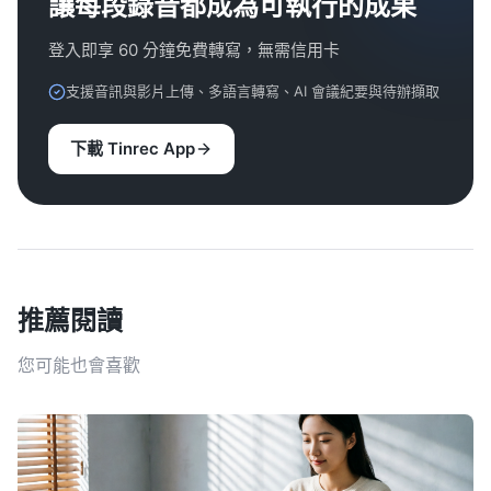
讓每段錄音都成為可執行的成果
登入即享 60 分鐘免費轉寫，無需信用卡
支援音訊與影片上傳、多語言轉寫、AI 會議紀要與待辦擷取
下載 Tinrec App
推薦閱讀
您可能也會喜歡