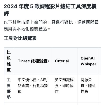
2024 年度 5 款課程影片總結工具深度橫
評
以下針對市場上熱門的工具進行對比，涵蓋國際級
應用與本地化優勢產品。
工具對比總覽表
比
較
OpenAI
Tinrec (秒聽錄音)
Otter.ai
維
Whisper
度
主
中文優化佳、AI對
英文辨識極
開源免
要
話查詢、行動項提
強、即時協
費、隱私
優
取
作
性高
勢