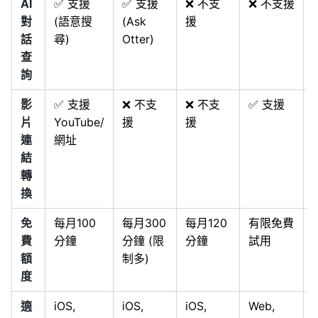
AI
✅ 支援
✅ 支援
❌ 不支
❌ 不支援
對
(語意搜
(Ask
援
話
尋)
Otter)
查
詢
影
✅ 支援
❌ 不支
❌ 不支
✅ 支援
片
YouTube/
援
援
連
網址
結
轉
換
免
每月100
每月300
每月120
有限免費
費
分鐘
分鐘 (限
分鐘
試用
額
制多)
度
適
iOS,
iOS,
iOS,
Web,