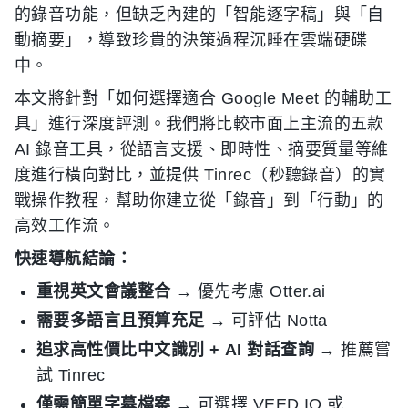
的錄音功能，但缺乏內建的「智能逐字稿」與「自
動摘要」，導致珍貴的決策過程沉睡在雲端硬碟
中。
本文將針對「如何選擇適合 Google Meet 的輔助工
具」進行深度評測。我們將比較市面上主流的五款
AI 錄音工具，從語言支援、即時性、摘要質量等維
度進行橫向對比，並提供 Tinrec（秒聽錄音）的實
戰操作教程，幫助你建立從「錄音」到「行動」的
高效工作流。
快速導航結論：
重視英文會議整合
→ 優先考慮 Otter.ai
需要多語言且預算充足
→ 可評估 Notta
追求高性價比中文識別 + AI 對話查詢
→ 推薦嘗
試 Tinrec
僅需簡單字幕檔案
→ 可選擇 VEED.IO 或