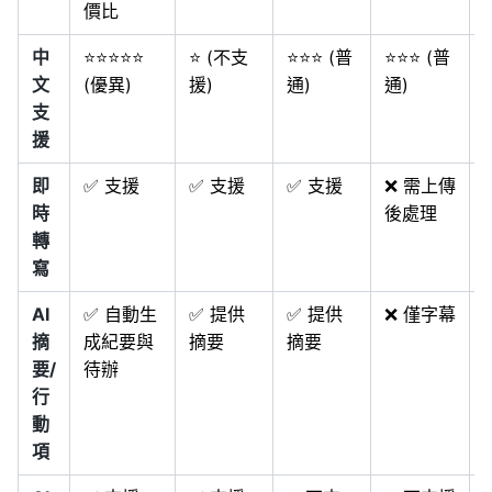
價比
中
⭐⭐⭐⭐⭐
⭐ (不支
⭐⭐⭐ (普
⭐⭐⭐ (普
文
(優異)
援)
通)
通)
支
援
即
✅ 支援
✅ 支援
✅ 支援
❌ 需上傳
時
後處理
轉
寫
AI
✅ 自動生
✅ 提供
✅ 提供
❌ 僅字幕
摘
成紀要與
摘要
摘要
要/
待辦
行
動
項