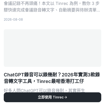
會議記錄不再頭痛！本文以 Tinrec 為例，教你 3 步
驟快速完成會議錄音轉文字、自動摘要與待辦清單，
同時實測 3 款工具，告訴你哪一款最適合中文會議
2026-08-08
與多來源音視頻整理。
ChatGPT錄音可以錄幾耐？2026年實測3款錄
音轉文字工具，Tinrec最啱香港打工仔
好多人問ChatGPT可以錄音幾耐，其實原生
ChatGPT嘅錄音模式最多錄120分鐘，但佢唔係專為
立即使用 Tinrec
會議紀錄設計嘅工具。本文實測3款工具，教你用