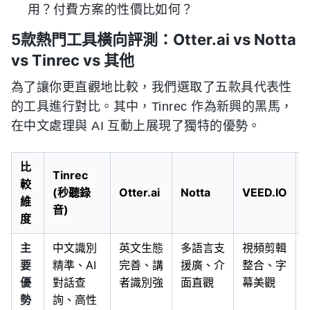
用？付費方案的性價比如何？
5款熱門工具橫向評測：Otter.ai vs Notta
vs Tinrec vs 其他
為了讓你更直觀地比較，我們選取了五款具代表性
的工具進行對比。其中，Tinrec 作為新興的黑馬，
在中文處理與 AI 互動上展現了獨特的優勢。
比
Tinrec
較
(秒聽錄
Otter.ai
Notta
VEED.IO
維
音)
度
主
中文識別
英文生態
多語言支
視頻剪輯
要
精準、AI
完善、講
援廣、介
整合、字
優
對話查
者識別強
面直觀
幕美觀
勢
詢、高性